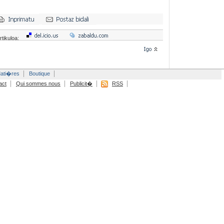
rtikuloa:
ati�res
Boutique
act
Qui sommes nous
Publicit�
RSS