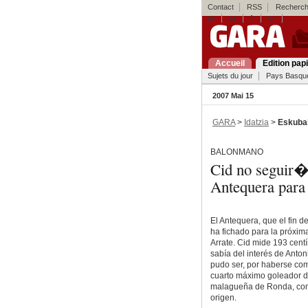
Contact
RSS
Recherch
eu
es
fr
en
Accueil
Edition pap
Sujets du jour
Pays Basqu
2007 Mai 15
GARA
>
Idatzia
>
Eskuba
BALONMANO
Cid no seguir� 
Antequera par
El Antequera, que el fin d
ha fichado para la próxim
Arrate. Cid mide 193 cent
sabía del interés de Anto
pudo ser, por haberse co
cuarto máximo goleador de
malagueña de Ronda, con s
origen.