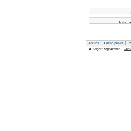
Gehitu a
Accueil
Edition papier
M
� Baigorri Argitaletxea
Cont