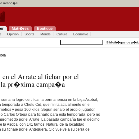
e avanc�e
ier
Mati�res
Boutique
e
Opinion
Sports
Monde
Culture
Economie
loia
en el Arrate al fichar por el
a la pr�xima campa�a
e semana logró certificar la permanencia en la Liga Asobal,
a temporada a Chelu Cid, que milita actualmente en el
ímetros y pesa 100 kilos. Según señaló el propio jugador,
nio Carlos Ortega para ficharlo para esta temporada, pero no
mprometido por el Arrate. La pasada campaña fue el décimo
 la Asobal con 141 tantos. Natural de la localidad
u fichaje por el Antequera, Cid vuelve a su tierra de