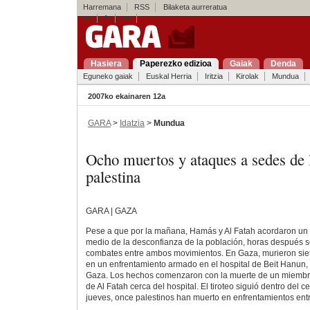
Harremana
RSS
Bilaketa aurreratua
es
fr
en
Hasiera
Paperezko edizioa
Gaiak
Denda
Eguneko gaiak
Euskal Herria
Iritzia
Kirolak
Mundua
2007ko ekainaren 12a
GARA
>
Idatzia
>
Mundua
Ocho muertos y ataques a sedes de 
palestina
GARA | GAZA
Pese a que por la mañana, Hamás y Al Fatah acordaron un 
medio de la desconfianza de la población, horas después 
combates entre ambos movimientos. En Gaza, murieron siete
en un enfrentamiento armado en el hospital de Beit Hanun, e
Gaza. Los hechos comenzaron con la muerte de un miembr
de Al Fatah cerca del hospital. El tiroteo siguió dentro del c
jueves, once palestinos han muerto en enfrentamientos ent