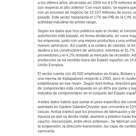
a los últimos años, alcanzado en 2006 los 9.576 millones d
con respecto al año anterior. Con esos datos, se espera que 
con un volumen de negocio de 10.157 millones de euros, 
pasado. Este sector representa el 17% del PIB de la CAV, lo
actividad industrial de primer rango,
Según los datos que hizo públicos ayer el cluster, el crecimi
automoción está basado, de forma destacada, en «una mayo
las empresas, junto con una mejora productiva y una entra
nuevos vehículos». En cuanto a la cartera de clientes, el 6
destina a los constructores de vehículos, mientras el 31,7% 
proveedores y el 4,2% restante al mercado de recambio. A
producción se ha vendido fuera del Estado español, un 14
Unión Europea.
El sector cuenta con 40.500 empleados en Araba, Bizkaia 
una merma de trabajadores respecto a 2005, pero el cluster
estabilizarse en ese nivel». Según Inés Anitua, directora ge
de componentes está compuesto en un 88% por pyme y sup
industria de componentes» en el conjunto del Estado españ
A estos datos habría que sumar el peso específico del const
asentado en Gasteiz DaimlerChrysler, que concentra el 10
vascas. Anitua explicó que los procesos de fabricación y de
riqueza ya que va desde metal, aluminio y plástico hasta tr
caucho, mecanizado, entre otros sistemas». Se fabrican co
la suspensión, la dirección-transmisión, las cajas de cambios
carrocería.