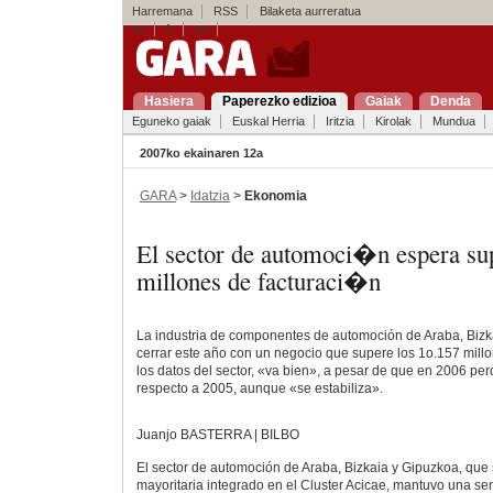
Harremana
RSS
Bilaketa aurreratua
es
fr
en
Hasiera
Paperezko edizioa
Gaiak
Denda
Eguneko gaiak
Euskal Herria
Iritzia
Kirolak
Mundua
2007ko ekainaren 12a
GARA
>
Idatzia
>
Ekonomia
El sector de automoci�n espera sup
millones de facturaci�n
La industria de componentes de automoción de Araba, Bizk
cerrar este año con un negocio que supere los 1o.157 mil
los datos del sector, «va bien», a pesar de que en 2006 pe
respecto a 2005, aunque «se estabiliza».
Juanjo BASTERRA | BILBO
El sector de automoción de Araba, Bizkaia y Gipuzkoa, que
mayoritaria integrado en el Cluster Acicae, mantuvo una se