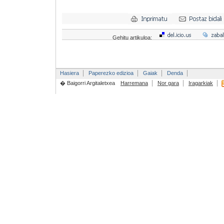
Gehitu artikuloa:
Hasiera
Paperezko edizioa
Gaiak
Denda
� Baigorri Argitaletxea
Harremana
Nor gara
Iragarkiak