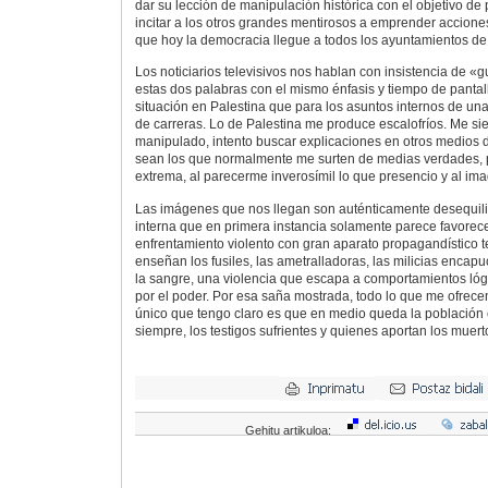
dar su lección de manipulación histórica con el objetivo de
incitar a los otros grandes mentirosos a emprender acciones
que hoy la democracia llegue a todos los ayuntamientos d
Los noticiarios televisivos nos hablan con insistencia de «g
estas dos palabras con el mismo énfasis y tiempo de pantal
situación en Palestina que para los asuntos internos de un
de carreras. Lo de Palestina me produce escalofríos. Me si
manipulado, intento buscar explicaciones en otros medios
sean los que normalmente me surten de medias verdades, 
extrema, al parecerme inverosímil lo que presencio y al im
Las imágenes que nos llegan son auténticamente desequili
interna que en primera instancia solamente parece favorecer
enfrentamiento violento con gran aparato propagandístico t
enseñan los fusiles, las ametralladoras, las milicias encap
la sangre, una violencia que escapa a comportamientos lógi
por el poder. Por esa saña mostrada, todo lo que me ofrec
único que tengo claro es que en medio queda la población c
siempre, los testigos sufrientes y quienes aportan los muert
Gehitu artikuloa: