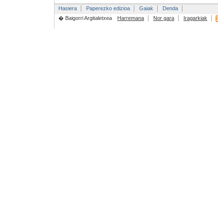
Hasiera
Paperezko edizioa
Gaiak
Denda
� Baigorri Argitaletxea
Harremana
Nor gara
Iragarkiak