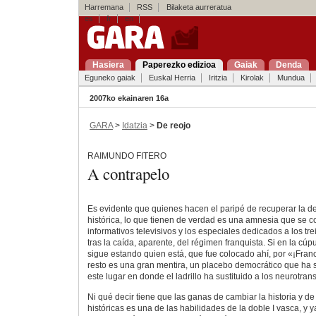
Harremana
RSS
Bilaketa aurreratua
es
fr
en
Hasiera
Paperezko edizioa
Gaiak
Denda
Eguneko gaiak
Euskal Herria
Iritzia
Kirolak
Mundua
2007ko ekainaren 16a
GARA
>
Idatzia
>
De reojo
RAIMUNDO FITERO
A contrapelo
Es evidente que quienes hacen el paripé de recuperar la
histórica, lo que tienen de verdad es una amnesia que se co
informativos televisivos y los especiales dedicados a los tr
tras la caída, aparente, del régimen franquista. Si en la cú
sigue estando quien está, que fue colocado ahí, por «¡Franc
resto es una gran mentira, un placebo democrático que ha s
este lugar en donde el ladrillo ha sustituido a los neurotran
Ni qué decir tiene que las ganas de cambiar la historia y de
históricas es una de las habilidades de la doble I vasca, y 