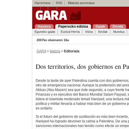
Harremana
RSS
Bilaketa aurreratua
es
fr
en
Hasiera
Paperezko edizioa
Gaiak
Denda
Eguneko gaiak
Euskal Herria
Iritzia
Kirolak
Mundua
2007ko ekainaren 16a
GARA
>
Idatzia
>
Editoriala
Dos territorios, dos gobiernos en Pa
Desde la tarde de ayer Palestina cuenta con dos gobiernos
otro de emergencia nacional. Aunque la pretensión del pr
Abbas (Abu Mazen) sea que éste segundo, a cuyo frente ha 
Finanzas y ex ejecutivo del Banco Mundial Salam Fayyad, su
lidera el islamista moderado Ismail Haniyed, una lectura má
política y militar llevaría a hablar más bien de un gobierno 
es unitario.
Si el futuro del gobierno de sustitución es más bien incierto
Haniyed ha logrado devolver la calma a Palestina. De una p
sanciones internacionales han tenido como efecto un empe