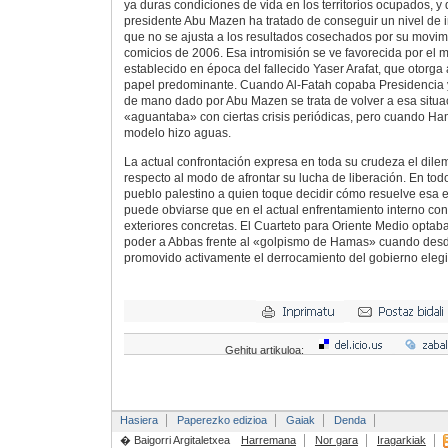
ya duras condiciones de vida en los territorios ocupados, y 
presidente Abu Mazen ha tratado de conseguir un nivel de i
que no se ajusta a los resultados cosechados por su movimi
comicios de 2006. Esa intromisión se ve favorecida por el m
establecido en época del fallecido Yaser Arafat, que otorga
papel predominante. Cuando Al-Fatah copaba Presidencia y
de mano dado por Abu Mazen se trata de volver a esa situac
«aguantaba» con ciertas crisis periódicas, pero cuando Ha
modelo hizo aguas.
La actual confrontación expresa en toda su crudeza el dile
respecto al modo de afrontar su lucha de liberación. En tod
pueblo palestino a quien toque decidir cómo resuelve esa e
puede obviarse que en el actual enfrentamiento interno co
exteriores concretas. El Cuarteto para Oriente Medio optaba
poder a Abbas frente al «golpismo de Hamas» cuando des
promovido activamente el derrocamiento del gobierno elegid
Gehitu artikuloa:
Hasiera
Paperezko edizioa
Gaiak
Denda
� Baigorri Argitaletxea
Harremana
Nor gara
Iragarkiak