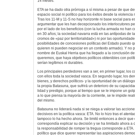
14 meses.
ETA se ha dado otra prórroga a sí misma a pesar de que d
espacio social ni político para los éxitos desde la violencia 
Tras los 11-M y 11-S no hay horizonte ni base social para e
argumentar que les han decepcionado los interlocutores 
por el lado de los beneficios (con la lucha armada no han
en 30 años; la sociedad navarra está en las antípodas de la
cromos de «paz por territorialidad») ni por las oportunidad
posibilidades de concesiones políticas del Estado puesto q
quieren ni pueden negociar en un contexto armado). Y no 
nombre de Euskal Herria que ha llegado a la conclusión de
queremos, que haya objetivos políticos obtenibles con polí
serían legítimos ni durables.
Los principales perdedores van a ser, en primer lugar, los 
con ellos toda la sociedad vasca. En segundo lugar, los d
bienes, y derechos políticos- y la oportunidad de un diálogo 
la propia Batasuna, que sufrirá un deterioro de su capacidad
lidad y prestigio, porque al tiempo que se le impone un golp
a lo que piensa la mayoría de la corriente, se le impide real
del mismo.
Batasuna no liderará nada si se niega a valorar las accione
decisivos en la política vasca: ETA. No lo hizo tras el atent
tampoco lo ha hecho ahora. Se limitó entonces a decir que 
correspondía explicar su decisión y se ha limitado ahora a 
la responsabilidad de romper la tregua corresponde a ETA.
político que dice querer representar las aspiraciones demo