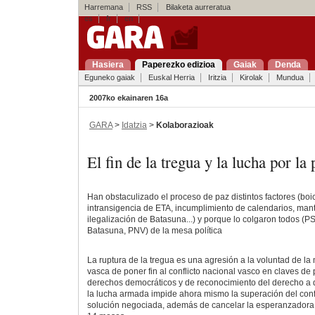
Harremana
RSS
Bilaketa aurreratua
es
fr
en
Hasiera
Paperezko edizioa
Gaiak
Denda
Eguneko gaiak
Euskal Herria
Iritzia
Kirolak
Mundua
2007ko ekainaren 16a
GARA
>
Idatzia
>
Kolaborazioak
El fin de la tregua y la lucha por la 
Han obstaculizado el proceso de paz distintos factores (boi
intransigencia de ETA, incumplimiento de calendarios, man
ilegalización de Batasuna...) y porque lo colgaron todos (
Batasuna, PNV) de la mesa política
La ruptura de la tregua es una agresión a la voluntad de la
vasca de poner fin al conflicto nacional vasco en claves de
derechos democráticos y de reconocimiento del derecho a d
la lucha armada impide ahora mismo la superación del conf
solución negociada, además de cancelar la esperanzadora f