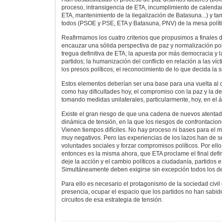
proceso, intransigencia de ETA, incumplimiento de calenda
ETA, mantenimiento de la ilegalización de Batasuna...) y t
todos (PSOE y PSE, ETA y Batasuna, PNV) de la mesa políti
Reafirmamos los cuatro criterios que propusimos a finales
encauzar una sólida perspectiva de paz y normalización polí
tregua definitiva de ETA; la apuesta por más democracia y l
partidos; la humanización del conflicto en relación a las ví
los presos políticos; el reconocimiento de lo que decida la 
Estos elementos deberían ser una base para una vuelta al di
como hay dificultades hoy, el compromiso con la paz y la d
tomando medidas unilaterales, particularmente, hoy, en el á
Existe el gran riesgo de que una cadena de nuevos atenta
dinámica de tensión, en la que los riesgos de confrontacion
Vienen tiempos difíciles. No hay proceso ni bases para el 
muy negativos. Pero las experiencias de los lazos han de se
voluntades sociales y forzar compromisos políticos. Por ello
entonces es la misma ahora, que ETA proclame el final defin
deje la acción y el cambio políticos a ciudadanía, partidos e 
Simultáneamente deben exigirse sin excepción todos los 
Para ello es necesario el protagonismo de la sociedad civi
presencia, ocupar el espacio que los partidos no han sabido 
circuitos de esa estrategia de tensión.