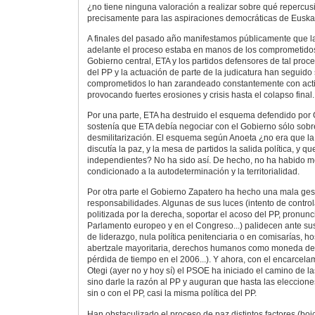
¿no tiene ninguna valoración a realizar sobre qué repercu
precisamente para las aspiraciones democráticas de Euska
A finales del pasado año manifestamos públicamente que l
adelante el proceso estaba en manos de los comprometidos
Gobierno central, ETA y los partidos defensores de tal proce
del PP y la actuación de parte de la judicatura han seguido 
comprometidos lo han zarandeado constantemente con acti
provocando fuertes erosiones y crisis hasta el colapso final.
Por una parte, ETA ha destruido el esquema defendido por 
sostenía que ETA debía negociar con el Gobierno sólo sobr
desmilitarización. El esquema según Anoeta ¿no era que l
discutía la paz, y la mesa de partidos la salida política, y 
independientes? No ha sido así. De hecho, no ha habido me
condicionado a la autodeterminación y la territorialidad.
Por otra parte el Gobierno Zapatero ha hecho una mala gest
responsabilidades. Algunas de sus luces (intento de controla
politizada por la derecha, soportar el acoso del PP, pronun
Parlamento europeo y en el Congreso...) palidecen ante su
de liderazgo, nula política penitenciaria o en comisarías, h
abertzale mayoritaria, derechos humanos como moneda de 
pérdida de tiempo en el 2006...). Y ahora, con el encarcel
Otegi (ayer no y hoy sí) el PSOE ha iniciado el camino de l
sino darle la razón al PP y auguran que hasta las eleccion
sin o con el PP, casi la misma política del PP.
Han obstaculizado el proceso de paz distintos factores (boi