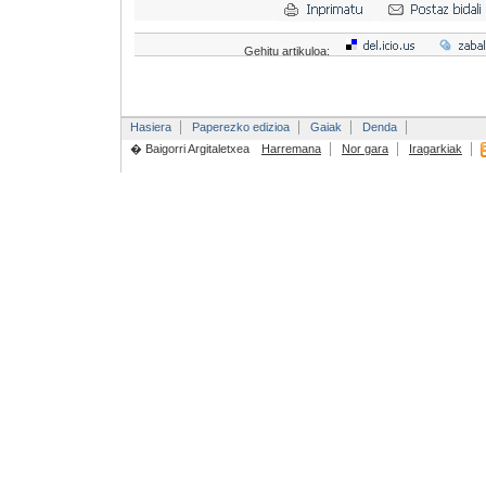
Gehitu artikuloa:
Hasiera
Paperezko edizioa
Gaiak
Denda
� Baigorri Argitaletxea
Harremana
Nor gara
Iragarkiak