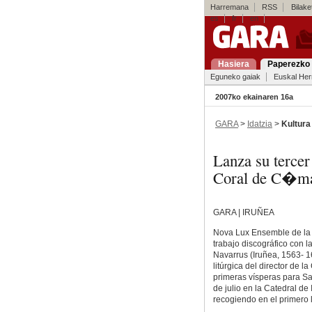
Harremana
RSS
Bilaket
es
fr
en
Hasiera
Paperezko 
Eguneko gaiak
Euskal Her
2007ko ekainaren 16a
GARA
>
Idatzia
>
Kultura
Lanza su terce
Coral de C�ma
GARA | IRUÑEA
Nova Lux Ensemble de la
trabajo discográfico con 
Navarrus (Iruñea, 1563- 1
litúrgica del director de 
primeras vísperas para Sa
de julio en la Catedral de 
recogiendo en el primero 