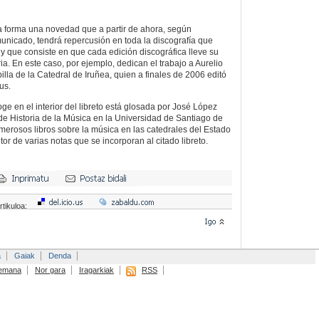
a forma una novedad que a partir de ahora, según
unicado, tendrá repercusión en toda la discografía que
 y que consiste en que cada edición discográfica lleve su
a. En este caso, por ejemplo, dedican el trabajo a Aurelio
lla de la Catedral de Iruñea, quien a finales de 2006 editó
us.
ge en el interior del libreto está glosada por José López
 de Historia de la Música en la Universidad de Santiago de
erosos libros sobre la música en las catedrales del Estado
or de varias notas que se incorporan al citado libreto.
rtikuloa:
a
Gaiak
Denda
emana
Nor gara
Iragarkiak
RSS