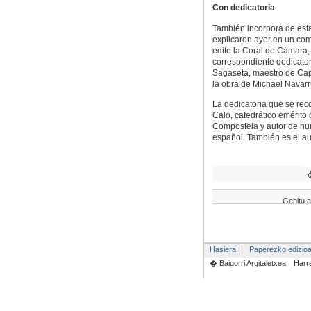
Con dedicatoria
También incorpora de est
explicaron ayer en un com
edite la Coral de Cámara,
correspondiente dedicatori
Sagaseta, maestro de Capi
la obra de Michael Navarr
La dedicatoria que se reco
Calo, catedrático emérito
Compostela y autor de num
español. También es el aut
Gehitu a
Hasiera
Paperezko edizio
� Baigorri Argitaletxea
Harr