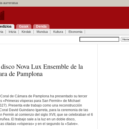
a aurreratua
edizioa
Gaiak
Denda
ria
Iritzia
Kirolak
Mundua
Kultura
Ekonomia
r disco Nova Lux Ensemble de la
ra de Pamplona
 Coral de Cámara de Pamplona ha presentado su tercer
las «Primeras vísperas para San Fermín» de Michael
627). Presenta este trabajo como una reconstrucción
la Coral David Guindano Igarreta, para la ceremonia de las
n Fermín al comienzo del siglo XVII, que se celebraban el 6
Iruñea. El trabajo sale a la luz en un doble disco,
las citadas «vísperas» y en el segundo la «Salve».