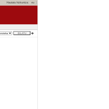
Hautatu hizkuntza:
eu
�