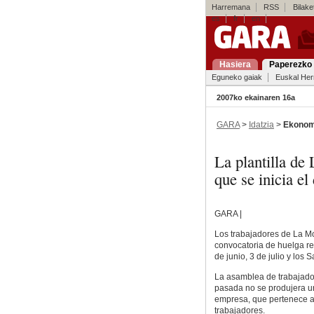
Harremana
RSS
Bilaket
es
fr
en
Hasiera
Paperezko 
Eguneko gaiak
Euskal Her
2007ko ekainaren 16a
GARA
>
Idatzia
>
Ekonom
La plantilla de
que se inicia e
GARA |
Los trabajadores de La Mo
convocatoria de huelga re
de junio, 3 de julio y los
La asamblea de trabajado
pasada no se produjera un
empresa, que pertenece a 
trabajadores.