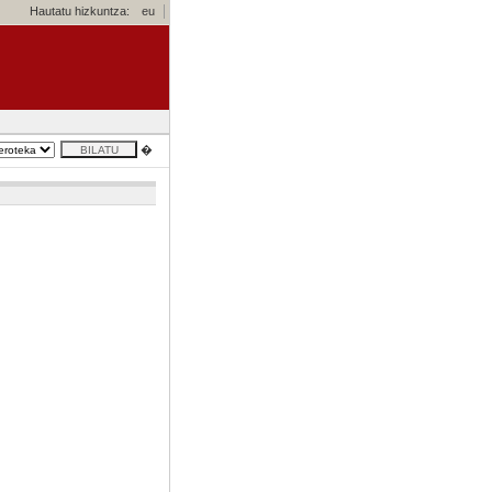
Hautatu hizkuntza:
eu
�