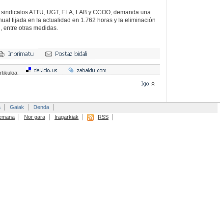
os sindicatos ATTU, UGT, ELA, LAB y CCOO, demanda una
ual fijada en la actualidad en 1.762 horas y la eliminación
l, entre otras medidas.
rtikuloa:
a
Gaiak
Denda
emana
Nor gara
Iragarkiak
RSS