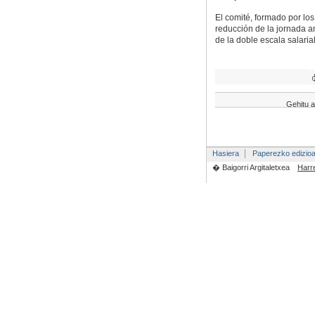
El comité, formado por l
reducción de la jornada an
de la doble escala salaria
Gehitu a
Hasiera
Paperezko edizio
� Baigorri Argitaletxea
Harr