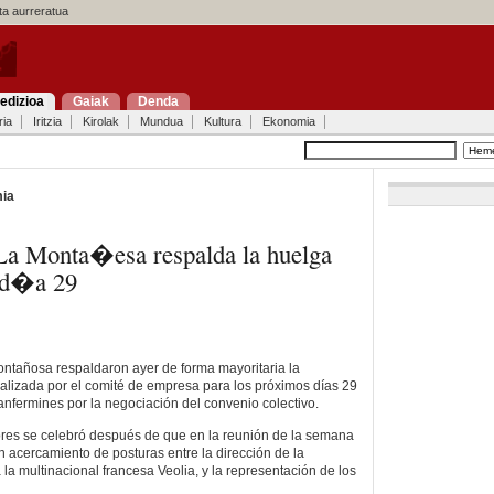
a aurreratua
edizioa
Gaiak
Denda
ria
Iritzia
Kirolak
Mundua
Kultura
Ekonomia
ia
 La Monta�esa respalda la huelga
l d�a 29
ntañosa respaldaron ayer de forma mayoritaria la
alizada por el comité de empresa para los próximos días 29
 Sanfermines por la negociación del convenio colectivo.
res se celebró después de que en la reunión de la semana
 acercamiento de posturas entre la dirección de la
la multinacional francesa Veolia, y la representación de los