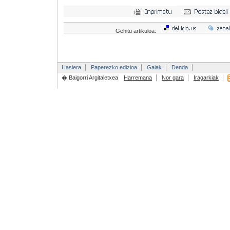
Gehitu artikuloa:
Hasiera
Paperezko edizioa
Gaiak
Denda
� Baigorri Argitaletxea
Harremana
Nor gara
Iragarkiak