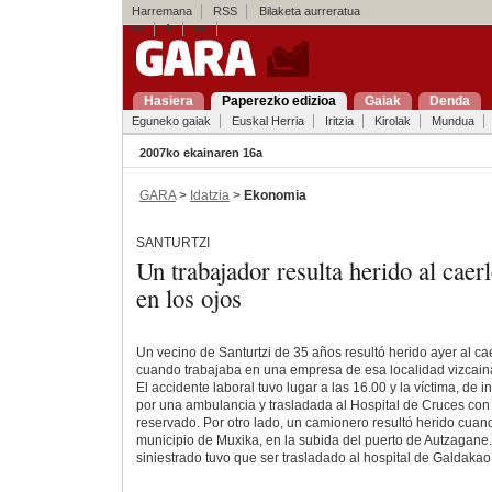
Harremana
RSS
Bilaketa aurreratua
es
fr
en
Hasiera
Paperezko edizioa
Gaiak
Denda
Eguneko gaiak
Euskal Herria
Iritzia
Kirolak
Mundua
2007ko ekainaren 16a
GARA
>
Idatzia
>
Ekonomia
SANTURTZI
Un trabajador resulta herido al ca
en los ojos
Un vecino de Santurtzi de 35 años resultó herido ayer al ca
cuando trabajaba en una empresa de esa localidad vizcain
El accidente laboral tuvo lugar a las 16.00 y la víctima, de in
por una ambulancia y trasladada al Hospital de Cruces con
reservado. Por otro lado, un camionero resultó herido cuand
municipio de Muxika, en la subida del puerto de Autzagane.
siniestrado tuvo que ser trasladado al hospital de Galdakao