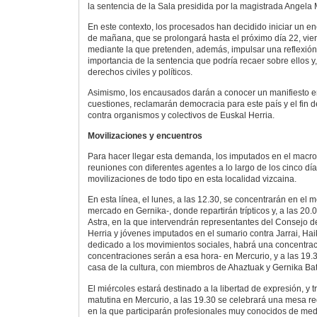
la sentencia de la Sala presidida por la magistrada Angela M
En este contexto, los procesados han decidido iniciar un enc
de mañana, que se prolongará hasta el próximo día 22, vier
mediante la que pretenden, además, impulsar una reflexión
importancia de la sentencia que podría recaer sobre ellos y,
derechos civiles y políticos.
Asimismo, los encausados darán a conocer un manifiesto en
cuestiones, reclamarán democracia para este país y el fin de 
contra organismos y colectivos de Euskal Herria.
Movilizaciones y encuentros
Para hacer llegar esta demanda, los imputados en el mac
reuniones con diferentes agentes a lo largo de los cinco dí
movilizaciones de todo tipo en esta localidad vizcaina.
En esta línea, el lunes, a las 12.30, se concentrarán en el 
mercado en Gernika-, donde repartirán trípticos y, a las 20.
Astra, en la que intervendrán representantes del Consejo d
Herria y jóvenes imputados en el sumario contra Jarrai, Haik
dedicado a los movimientos sociales, habrá una concentraci
concentraciones serán a esa hora- en Mercurio, y a las 19.
casa de la cultura, con miembros de Ahaztuak y Gernika Ba
El miércoles estará destinado a la libertad de expresión, y t
matutina en Mercurio, a las 19.30 se celebrará una mesa re
en la que participarán profesionales muy conocidos de med