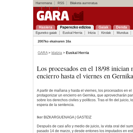
Harremana
RSS
Bilaketa aurreratua
es
fr
en
Hasiera
Paperezko edizioa
Gaiak
Denda
Eguneko gaiak
Euskal Herria
Iritzia
Kirolak
Mundua
2007ko ekainaren 16a
GARA
>
Idatzia
>
Euskal Herria
Los procesados en el 18/98 inicia
encierro hasta el viernes en Gernik
A partir de mañana y hasta el viernes, los procesados en e
protagonizar un encierro en Gernika, que aprovecharán para
sobre los derechos civiles y políticos. Tras el fin del juicio,
espera de la sentencia.
Iker BIZKARGUENAGA | GASTEIZ
Después de casi año y medio de juicio, la vista oral del suma
pasado 14 de marzo, y desde entones los imputados en e