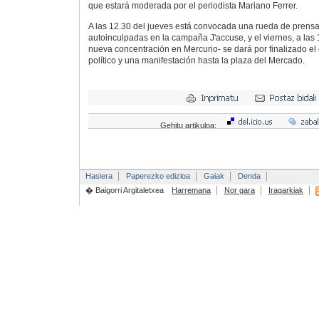
que estará moderada por el periodista Mariano Ferrer.
A las 12.30 del jueves está convocada una rueda de prens
autoinculpadas en la campaña J'accuse, y el viernes, a las 
nueva concentración en Mercurio- se dará por finalizado el
político y una manifestación hasta la plaza del Mercado.
Gehitu artikuloa:
Hasiera
Paperezko edizioa
Gaiak
Denda
� Baigorri Argitaletxea
Harremana
Nor gara
Iragarkiak