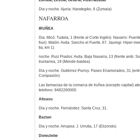
Zumaia, Zestoa, Getaria, Aizarnazabal
Dia y noche. Ajuria: Harategiko, 6 (Zumaia).
NAFARROA
IRUÑEA
Dia. Micó: Tudela, 1 (frente al Corte Inglés). Navarro: Puente
four). Malón: Avda. Sancho el Fuerte, 67. Jauregi: Hiper-me
tia, km 1).
noche. Ruiz Prados: Avda. Baja Navarra, 13 (frente amb. S
Irunlarrea, 19 (Mende-baldea).
Dia y noche. Gutiérrez-Purroy: Paseo Enamorados, 31 (entre
Compasión).
Las farmacias de la comarca de Iruñea (excepto capital) a
telefono: 9482260000.
Altsasu
Dia y noche. Fernández: Santa Cruz, 31.
Baztan
Dia y noche. Arrupea: J. Urrutia, 17 (Elizondo).
Doneztebe