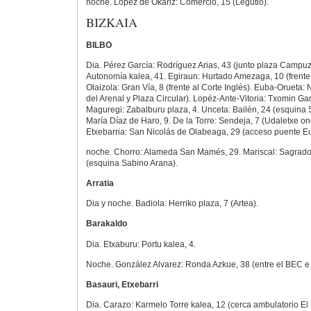
noche. López de Okariz: Comercio, 15 (Legutio).
BIZKAIA
BILBO
Dia. Pérez García: Rodríguez Arias, 43 (junto plaza Campu
Autonomía kalea, 41. Egiraun: Hurtado Amezaga, 10 (frente
Olaizola: Gran Vía, 8 (frente al Corte Inglés). Euba-Orueta: 
del Arenal y Plaza Circular). Lopéz-Ante-Vitoria: Txomin Gar
Maguregi: Zabalburu plaza, 4. Unceta: Bailén, 24 (esquina 
María Díaz de Haro, 9. De la Torre: Sendeja, 7 (Udaletxe o
Etxebarria: San Nicolás de Olabeaga, 29 (acceso puente E
noche. Chorro: Alameda San Mamés, 29. Mariscal: Sagrado
(esquina Sabino Arana).
Arratia
Dia y noche. Badiola: Herriko plaza, 7 (Artea).
Barakaldo
Dia. Etxaburu: Portu kalea, 4.
Noche. González Alvarez: Ronda Azkue, 38 (entre el BEC e 
Basauri, Etxebarri
Dia. Carazo: Karmelo Torre kalea, 12 (cerca ambulatorio El 