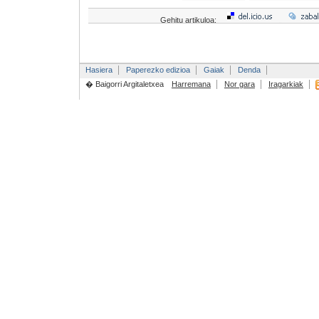
Gehitu artikuloa:
Hasiera
Paperezko edizioa
Gaiak
Denda
� Baigorri Argitaletxea
Harremana
Nor gara
Iragarkiak