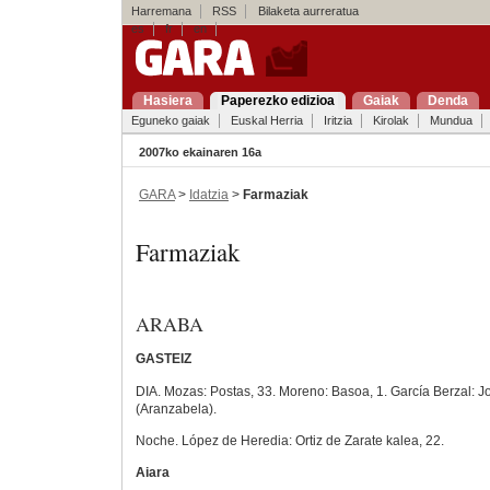
Harremana
RSS
Bilaketa aurreratua
es
fr
en
Hasiera
Paperezko edizioa
Gaiak
Denda
Eguneko gaiak
Euskal Herria
Iritzia
Kirolak
Mundua
2007ko ekainaren 16a
GARA
>
Idatzia
>
Farmaziak
Farmaziak
ARABA
GASTEIZ
DIA. Mozas: Postas, 33. Moreno: Basoa, 1. García Berzal: Jo
(Aranzabela).
Noche. López de Heredia: Ortiz de Zarate kalea, 22.
Aiara