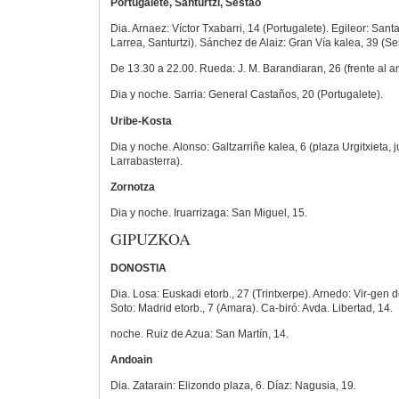
Portugalete, Santurtzi, Sestao
Dia. Arnaez: Víctor Txabarri, 14 (Portugalete). Egileor: Santa
Larrea, Santurtzi). Sánchez de Alaiz: Gran Vía kalea, 39 (Se
De 13.30 a 22.00. Rueda: J. M. Barandiaran, 26 (frente al am
Dia y noche. Sarria: General Castaños, 20 (Portugalete).
Uribe-Kosta
Dia y noche. Alonso: Galtzarriñe kalea, 6 (plaza Urgitxieta, j
Larrabasterra).
Zornotza
Dia y noche. Iruarrizaga: San Miguel, 15.
GIPUZKOA
DONOSTIA
Dia. Losa: Euskadi etorb., 27 (Trintxerpe). Arnedo: Vir-gen de
Soto: Madrid etorb., 7 (Amara). Ca-biró: Avda. Libertad, 14.
noche. Ruiz de Azua: San Martín, 14.
Andoain
Dia. Zatarain: Elizondo plaza, 6. Díaz: Nagusia, 19.