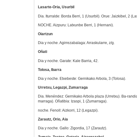
Lasarte-Oria, Usurbil
Dia. Iturralde: Borda Berri, 1 (Usurbil). Orue: Jaizkibel, 2 (La
NOCHE. Aizpuru: Latxunbe Berri, 1 (Hernani).
Oiartzun
Dia y noche. Agirrezabalaga: Arraskularre, z/g.
Oñati
Dia y noche. Garate: Kale Barria, 42.
Tolosa, Ibarra
Dia y noche. Etxebeste: Gernikako Arbola, 3 (Tolosa).
Urretxu, Legazpi, Zumarraga
Dia. Menéndez: Gernikako Arbola plaza (Urretxu). Ba-randia
marraga). Oñatibia: Izaspi, 1 (Zumarraga).
noche. Fenoll: Aizkorri, 12 (Legazpi).
Zarautz, Orio, Aia
Dia y noche. Gallo: Zigordia, 17 (Zarautz).