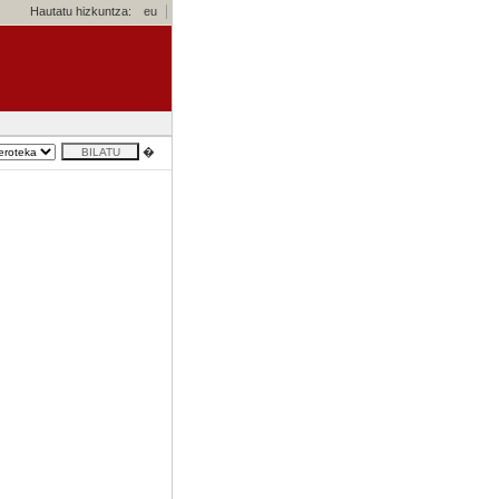
Hautatu hizkuntza:
eu
�