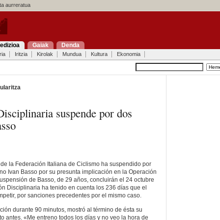
a aurreratua
edizioa
Gaiak
Denda
ria
Iritzia
Kirolak
Mundua
Kultura
Ekonomia
ularitza
sciplinaria suspende por dos
asso
 de la Federación Italiana de Ciclismo ha suspendido por
iano Ivan Basso por su presunta implicación en la Operación
uspensión de Basso, de 29 años, concluirán el 24 octubre
n Disciplinaria ha tenido en cuenta los 236 días que el
mpetir, por sanciones precedentes por el mismo caso.
ción durante 90 minutos, mostró al término de ésta su
o antes. «Me entreno todos los días y no veo la hora de