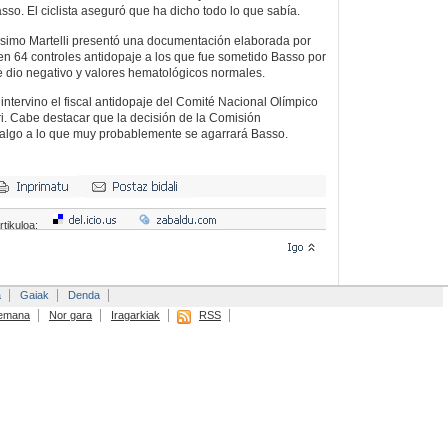
asso. El ciclista aseguró que ha dicho todo lo que sabía.
imo Martelli presentó una documentación elaborada por
n 64 controles antidopaje a los que fue sometido Basso por
ue dio negativo y valores hematológicos normales.
intervino el fiscal antidopaje del Comité Nacional Olímpico
rri. Cabe destacar que la decisión de la Comisión
, algo a lo que muy probablemente se agarrará Basso.
rtikuloa:
a
Gaiak
Denda
emana
Nor gara
Iragarkiak
RSS