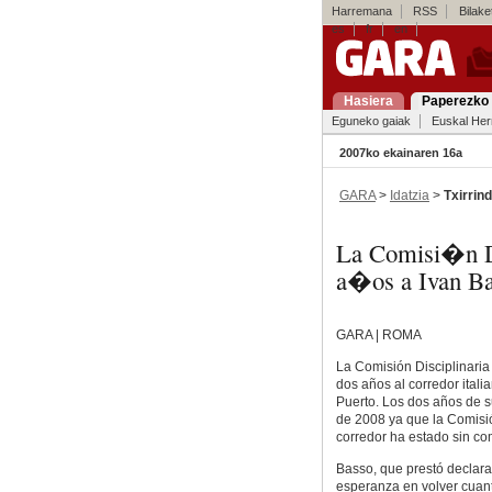
Harremana
RSS
Bilaket
es
fr
en
Hasiera
Paperezko 
Eguneko gaiak
Euskal Her
2007ko ekainaren 16a
GARA
>
Idatzia
>
Txirrind
La Comisi�n Di
a�os a Ivan B
GARA | ROMA
La Comisión Disciplinaria
dos años al corredor ital
Puerto. Los dos años de s
de 2008 ya que la Comisió
corredor ha estado sin co
Basso, que prestó declara
esperanza en volver cuant