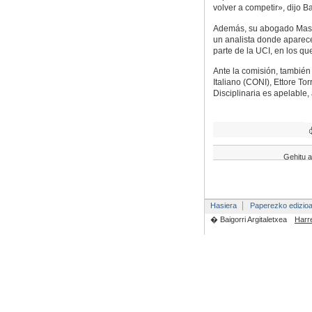
volver a competir», dijo B
Además, su abogado Mass
un analista donde aparece
parte de la UCI, en los q
Ante la comisión, también 
Italiano (CONI), Ettore To
Disciplinaria es apelable
Gehitu a
Hasiera
Paperezko edizio
� Baigorri Argitaletxea
Harr