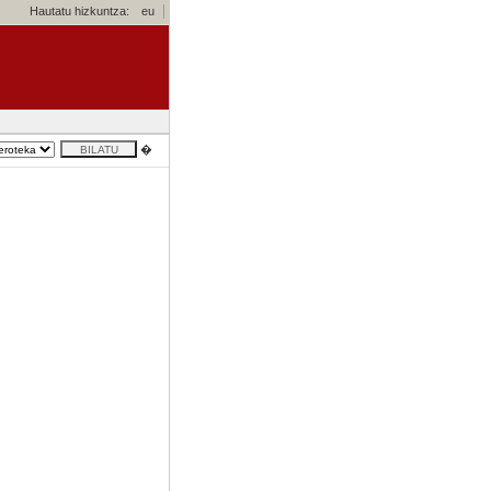
Hautatu hizkuntza:
eu
�