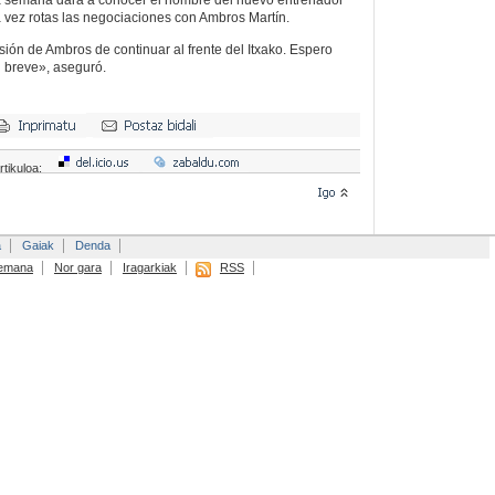
 vez rotas las negociaciones con Ambros Martín.
sión de Ambros de continuar al frente del Itxako. Espero
n breve», aseguró.
rtikuloa:
a
Gaiak
Denda
emana
Nor gara
Iragarkiak
RSS