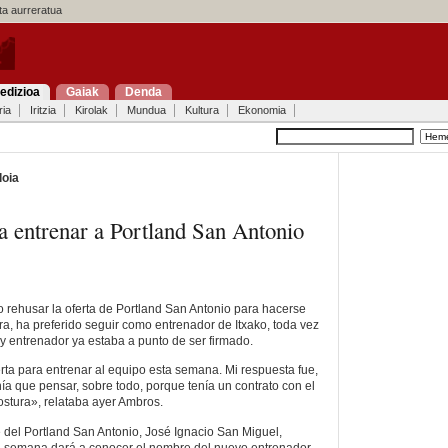
a aurreratua
edizioa
Gaiak
Denda
ria
Iritzia
Kirolak
Mundua
Kultura
Ekonomia
loia
entrenar a Portland San Antonio
 rehusar la oferta de Portland San Antonio para hacerse
ra, ha preferido seguir como entrenador de Itxako, toda vez
 y entrenador ya estaba a punto de ser firmado.
rta para entrenar al equipo esta semana. Mi respuesta fue,
ía que pensar, sobre todo, porque tenía un contrato con el
ostura», relataba ayer Ambros.
e del Portland San Antonio, José Ignacio San Miguel,
 semana dará a conocer el nombre del nuevo entrenador