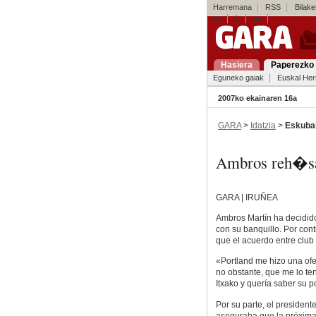
Harremana
RSS
Bilaket
es
fr
en
Hasiera
Paperezko 
Eguneko gaiak
Euskal Her
2007ko ekainaren 16a
GARA
>
Idatzia
>
Eskuba
Ambros reh�sa 
GARA | IRUÑEA
Ambros Martín ha decidido
con su banquillo. Por cont
que el acuerdo entre club
«Portland me hizo una ofe
no obstante, que me lo ten
Itxako y quería saber su p
Por su parte, el president
aseguraba que la próxima