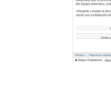
del equipo antoniano, una
«Respeto y acepto la deci
cerrar una contratación e
Gehitu a
Hasiera
Paperezko edizio
� Baigorri Argitaletxea
Harr