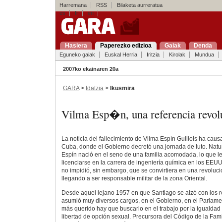
Harremana
RSS
Bilaketa aurreratua
es
fr
en
Hasiera
Paperezko edizioa
Gaiak
Denda
Eguneko gaiak
Euskal Herria
Iritzia
Kirolak
Mundua
2007ko ekainaren 20a
GARA
>
Idatzia
>
Ikusmira
Vilma Esp�n, una referencia revol
La noticia del fallecimiento de Vilma Espín Guillois ha cau
Cuba, donde el Gobierno decretó una jornada de luto. Natu
Espín nació en el seno de una familia acomodada, lo que le
licenciarse en la carrera de ingeniería química en los EE
no impidió, sin embargo, que se convirtiera en una revoluci
llegando a ser responsable militar de la zona Oriental.
Desde aquel lejano 1957 en que Santiago se alzó con los r
asumió muy diversos cargos, en el Gobierno, en el Parlame
más querido hay que buscarlo en el trabajo por la igualdad 
libertad de opción sexual. Precursora del Código de la Fami