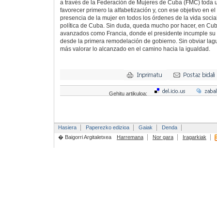
a través de la Federación de Mujeres de Cuba (FMC) toda 
favorecer primero la alfabetización y, con ese objetivo en el
presencia de la mujer en todos los órdenes de la vida social
política de Cuba. Sin duda, queda mucho por hacer, en Cub
avanzados como Francia, donde el presidente incumple su
desde la primera remodelación de gobierno. Sin obviar lagu
más valorar lo alcanzado en el camino hacia la igualdad.
Gehitu artikuloa:
Hasiera
Paperezko edizioa
Gaiak
Denda
� Baigorri Argitaletxea
Harremana
Nor gara
Iragarkiak