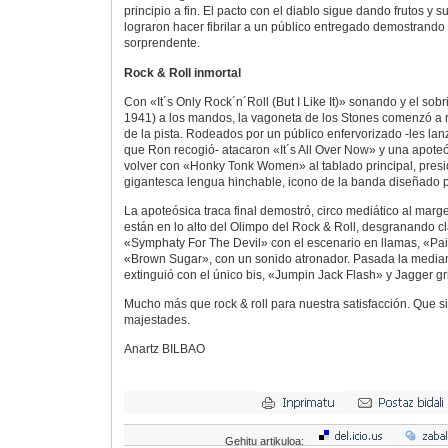
principio a fin. El pacto con el diablo sigue dando frutos y
lograron hacer fibrilar a un público entregado demostrando 
sorprendente.
Rock & Roll inmortal
Con «It´s Only Rock´n´Roll (But I Like It)» sonando y el sobr
1941) a los mandos, la vagoneta de los Stones comenzó a ro
de la pista. Rodeados por un público enfervorizado -les la
que Ron recogió- atacaron «It´s All Over Now» y una apoteó
volver con «Honky Tonk Women» al tablado principal, presi
gigantesca lengua hinchable, icono de la banda diseñado 
La apoteósica traca final demostró, circo mediático al marg
están en lo alto del Olimpo del Rock & Roll, desgranando c
«Symphaty For The Devil» con el escenario en llamas, «Paint
«Brown Sugar», con un sonido atronador. Pasada la media
extinguió con el único bis, «Jumpin Jack Flash» y Jagger gr
Mucho más que rock & roll para nuestra satisfacción. Que 
majestades.
Anartz BILBAO
Gehitu artikuloa: