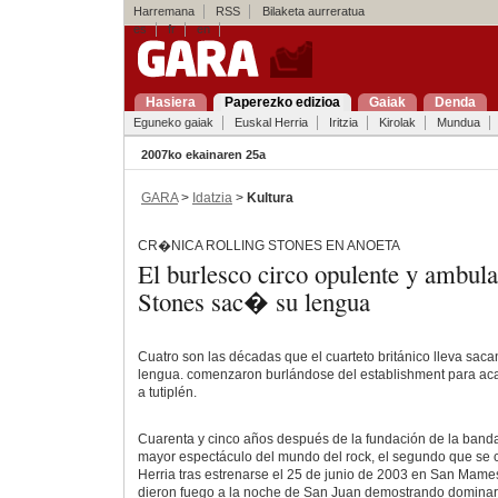
Harremana
RSS
Bilaketa aurreratua
es
fr
en
Hasiera
Paperezko edizioa
Gaiak
Denda
Eguneko gaiak
Euskal Herria
Iritzia
Kirolak
Mundua
2007ko ekainaren 25a
GARA
>
Idatzia
>
Kultura
CR�NICA ROLLING STONES EN ANOETA
El burlesco circo opulente y ambula
Stones sac� su lengua
Cuatro son las décadas que el cuarteto británico lleva sac
lengua. comenzaron burlándose del establishment para ac
a tutiplén.
Cuarenta y cinco años después de la fundación de la banda
mayor espectáculo del mundo del rock, el segundo que se 
Herria tras estrenarse el 25 de junio de 2003 en San Mame
dieron fuego a la noche de San Juan demostrando dominar