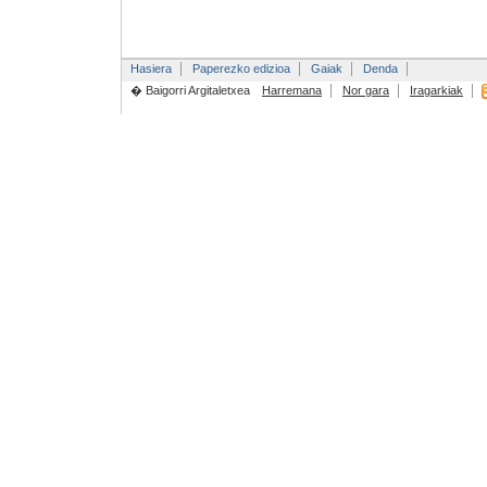
Hasiera
Paperezko edizioa
Gaiak
Denda
� Baigorri Argitaletxea
Harremana
Nor gara
Iragarkiak