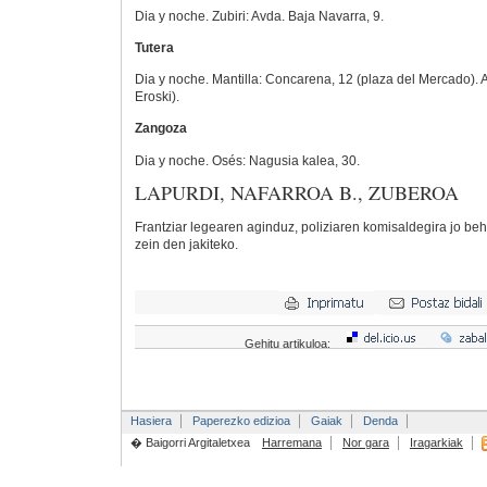
Dia y noche. Zubiri: Avda. Baja Navarra, 9.
Tutera
Dia y noche. Mantilla: Concarena, 12 (plaza del Mercado). A
Eroski).
Zangoza
Dia y noche. Osés: Nagusia kalea, 30.
LAPURDI, NAFARROA B., ZUBEROA
Frantziar legearen aginduz, poliziaren komisaldegira jo be
zein den jakiteko.
Gehitu artikuloa:
Hasiera
Paperezko edizioa
Gaiak
Denda
� Baigorri Argitaletxea
Harremana
Nor gara
Iragarkiak