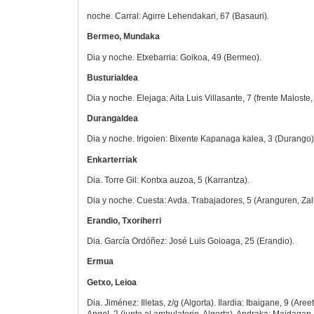
noche. Carral: Agirre Lehendakari, 67 (Basauri).
Bermeo, Mundaka
Dia y noche. Etxebarria: Goikoa, 49 (Bermeo).
Busturialdea
Dia y noche. Elejaga: Aita Luis Villasante, 7 (frente Maloste,
Durangaldea
Dia y noche. Irigoien: Bixente Kapanaga kalea, 3 (Durango)
Enkarterriak
Dia. Torre Gil: Kontxa auzoa, 5 (Karrantza).
Dia y noche. Cuesta: Avda. Trabajadores, 5 (Aranguren, Zall
Erandio, Txoriherri
Dia. García Ordóñez: José Luis Goioaga, 25 (Erandio).
Ermua
Getxo, Leioa
Dia. Jiménez: Illetas, z/g (Algorta). Ilardia: Ibaigane, 9 (Are
Angel, 2 (junto al ambulatorio, Algorta). Andraka: Maidagan