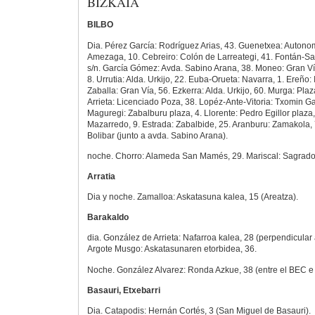
BIZKAIA
BILBO
Dia. Pérez García: Rodríguez Arias, 43. Guenetxea: Autonom
Amezaga, 10. Cebreiro: Colón de Larreategi, 41. Fontán-Sa
s/n. García Gómez: Avda. Sabino Arana, 38. Moneo: Gran Vía
8. Urrutia: Alda. Urkijo, 22. Euba-Orueta: Navarra, 1. Ereño: I
Zaballa: Gran Vía, 56. Ezkerra: Alda. Urkijo, 60. Murga: Plaz
Arrieta: Licenciado Poza, 38. Lopéz-Ante-Vitoria: Txomin Ga
Maguregi: Zabalburu plaza, 4. Llorente: Pedro Egillor plaza,
Mazarredo, 9. Estrada: Zabalbide, 25. Aranburu: Zamakola,
Bolibar (junto a avda. Sabino Arana).
noche. Chorro: Alameda San Mamés, 29. Mariscal: Sagrado
Arratia
Dia y noche. Zamalloa: Askatasuna kalea, 15 (Areatza).
Barakaldo
dia. González de Arrieta: Nafarroa kalea, 28 (perpendicular 
Argote Musgo: Askatasunaren etorbidea, 36.
Noche. González Alvarez: Ronda Azkue, 38 (entre el BEC e 
Basauri, Etxebarri
Dia. Catapodis: Hernán Cortés, 3 (San Miguel de Basauri).