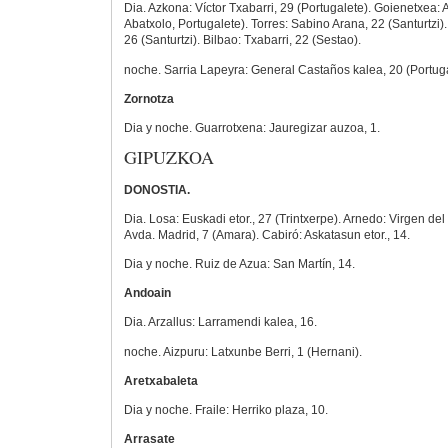
Dia. Azkona: Víctor Txabarri, 29 (Portugalete). Goienetxea: 
Abatxolo, Portugalete). Torres: Sabino Arana, 22 (Santurtzi)
26 (Santurtzi). Bilbao: Txabarri, 22 (Sestao).
noche. Sarria Lapeyra: General Castaños kalea, 20 (Portuga
Zornotza
Dia y noche. Guarrotxena: Jauregizar auzoa, 1.
GIPUZKOA
DONOSTIA.
Dia. Losa: Euskadi etor., 27 (Trintxerpe). Arnedo: Virgen del 
Avda. Madrid, 7 (Amara). Cabiró: Askatasun etor., 14.
Dia y noche. Ruiz de Azua: San Martín, 14.
Andoain
Dia. Arzallus: Larramendi kalea, 16.
noche. Aizpuru: Latxunbe Berri, 1 (Hernani).
Aretxabaleta
Dia y noche. Fraile: Herriko plaza, 10.
Arrasate