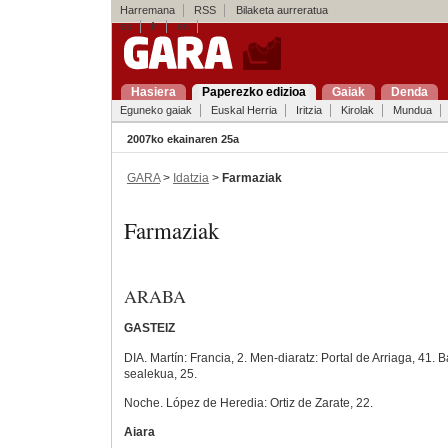
Harremana
RSS
Bilaketa aurreratua
es
fr
en
Hasiera
Paperezko edizioa
Gaiak
Denda
Eguneko gaiak
Euskal Herria
Iritzia
Kirolak
Mundua
2007ko ekainaren 25a
GARA
>
Idatzia
>
Farmaziak
Farmaziak
ARABA
GASTEIZ
DIA. Martín: Francia, 2. Men-diaratz: Portal de Arriaga, 41.
sealekua, 25.
Noche. López de Heredia: Ortiz de Zarate, 22.
Aiara