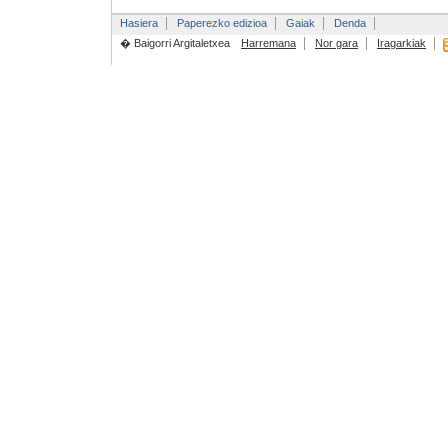
Hasiera
Paperezko edizioa
Gaiak
Denda
� Baigorri Argitaletxea
Harremana
Nor gara
Iragarkiak