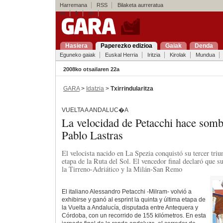
Harremana
RSS
Bilaketa aurreratua
es
fr
en
Hasiera
Paperezko edizioa
Gaiak
Denda
Eguneko gaiak
Euskal Herria
Iritzia
Kirolak
Mundua
2008ko otsailaren 22a
GARA
>
Idatzia
>
Txirrindularitza
VUELTA A ANDALUC�A
La velocidad de Petacchi hace sombr
Pablo Lastras
El velocista nacido en La Spezia conquistó su tercer triun
etapa de la Ruta del Sol. El vencedor final declaró que 
la Tirreno-Adriático y la Milán-San Remo
El italiano Alessandro Petacchi -Milram- volvió a
exhibirse y ganó al esprint la quinta y última etapa de
la Vuelta a Andalucía, disputada entre Antequera y
Córdoba, con un recorrido de 155 kilómetros. En esta