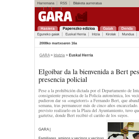
Harremana
RSS
Bilaketa aurreratua
es
fr
en
Hasiera
Paperezko edizioa
Gaiak
Denda
Eguneko gaiak
Euskal Herria
Iritzia
Kirolak
Mundua
2008ko martxoaren 16a
GARA
>
Idatzia
>
Euskal Herria
Elgoibar da la bienvenida a Bert pes
presencia policial
Pese a la prohibición dictada por el Departamento de Int
consiguiente presencia de la Policía autonómica, los vec
pudieron dar su «ongietorri» a Fernando Bert, que aband
semana, tras permanecer más de cinco años encarcelado. 
previsto realizarlo en la Plaza del Ayuntamiento, tuvo qu
gaztetxe, donde Bert recibió el cariño de los suyos.
GARA |
Familiares, amigos y vecinos y vecinas