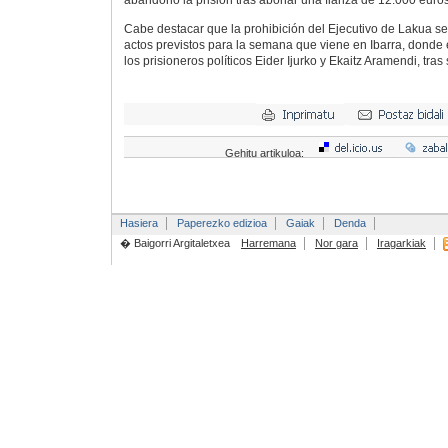
abandonó la prisión tras abonar una fianza de 12.000 euros
Cabe destacar que la prohibición del Ejecutivo de Lakua se
actos previstos para la semana que viene en Ibarra, donde 
los prisioneros políticos Eider Ijurko y Ekaitz Aramendi, tras
Gehitu artikuloa:
Hasiera
Paperezko edizioa
Gaiak
Denda
� Baigorri Argitaletxea
Harremana
Nor gara
Iragarkiak