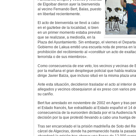
de Elgoibar dieron ayer la bienvenida
al vecino Fernando Bert, Balas, puesto
en libertad recientemente.
El acto de bienvenida se llevó a cabo
en el gaztetxe de la localidad, si bien
en un primer momento estaba previsto
que se realizase, a mediodía, en la
Plaza del Ayuntamiento. Sin embargo, el viernes el Departa
Gobierno de Lakua emitió una escueta nota de prensa en la
prohibición del recibimiento al «constituir un acto de exalt
terrorista o de sus miembros».
Como consecuencia de ese veto, los vecinos y vecinas de 
por la mañana el gran despliegue policial que había reali
dirige Javier Balza, que incluso situó en la misma plaza una
Ante esta situación, decidieron trasladar el acto al interior
allegados y vecinos obsequiaron al ex preso con varios pre
su cariño.
Bert fue arrestado en noviembre de 2002 en Agen y tras p
el Estado francés, fue extraditado al Estado español el 14 
consecuencia de la euroorden dictada por el la Audiencia 
decisión por la que protestó llevando a cabo una huelga d
Tras ser encarcelado el la prisión madrileña de Soto del Rea
cárcel de Algeciras, donde ha permanecido hasta la pasad