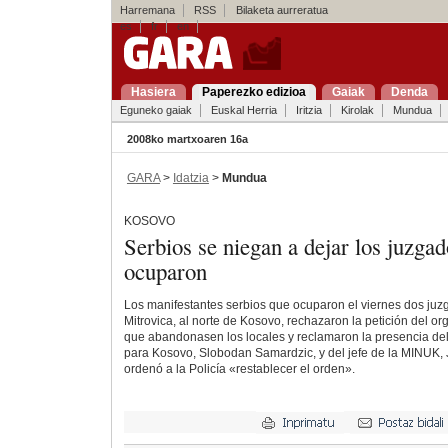
Harremana
RSS
Bilaketa aurreratua
es
fr
en
Hasiera
Paperezko edizioa
Gaiak
Denda
Eguneko gaiak
Euskal Herria
Iritzia
Kirolak
Mundua
2008ko martxoaren 16a
GARA
>
Idatzia
>
Mundua
KOSOVO
Serbios se niegan a dejar los juzga
ocuparon
Los manifestantes serbios que ocuparon el viernes dos ju
Mitrovica, al norte de Kosovo, rechazaron la petición del o
que abandonasen los locales y reclamaron la presencia del
para Kosovo, Slobodan Samardzic, y del jefe de la MINUK,
ordenó a la Policía «restablecer el orden».