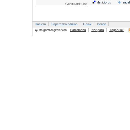
Gehitu artikuloa:
Hasiera
Paperezko edizioa
Gaiak
Denda
� Baigorri Argitaletxea
Harremana
Nor gara
Iragarkiak