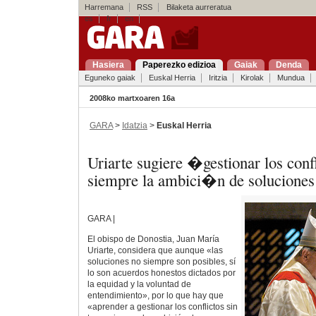
Harremana
RSS
Bilaketa aurreratua
es
fr
en
Hasiera
Paperezko edizioa
Gaiak
Denda
Eguneko gaiak
Euskal Herria
Iritzia
Kirolak
Mundua
2008ko martxoaren 16a
GARA
>
Idatzia
>
Euskal Herria
Uriarte sugiere �gestionar los confl
siempre la ambici�n de soluciones
GARA |
El obispo de Donostia, Juan María
Uriarte, considera que aunque «las
soluciones no siempre son posibles, sí
lo son acuerdos honestos dictados por
la equidad y la voluntad de
entendimiento», por lo que hay que
«aprender a gestionar los conflictos sin