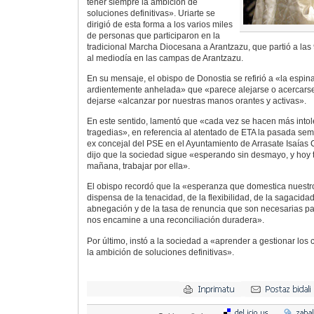
tener siempre la ambición de
soluciones definitivas». Uriarte se
dirigió de esta forma a los varios miles
de personas que participaron en la
tradicional Marcha Diocesana a Arantzazu, que partió a las
al mediodía en las campas de Arantzazu.
En su mensaje, el obispo de Donostia se refirió a «la espi
ardientemente anhelada» que «parece alejarse o acercarse 
dejarse «alcanzar por nuestras manos orantes y activas».
En este sentido, lamentó que «cada vez se hacen más into
tragedias», en referencia al atentado de ETA la pasada sem
ex concejal del PSE en el Ayuntamiento de Arrasate Isaías C
dijo que la sociedad sigue «esperando sin desmayo, y hoy t
mañana, trabajar por ella».
El obispo recordó que la «esperanza que domestica nuest
dispensa de la tenacidad, de la flexibilidad, de la sagacida
abnegación y de la tasa de renuncia que son necesarias p
nos encamine a una reconciliación duradera».
Por último, instó a la sociedad a «aprender a gestionar los c
la ambición de soluciones definitivas».