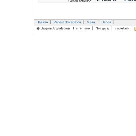
Gehitu artikuloa:
Hasiera
Paperezko edizioa
Gaiak
Denda
� Baigorri Argitaletxea
Harremana
Nor gara
Iragarkiak