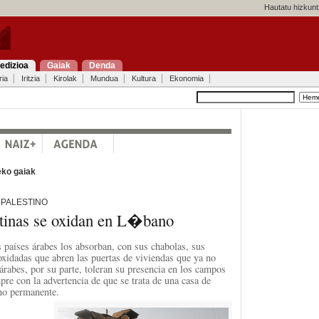
Hautatu hizkunt
edizioa
Gaiak
Denda
ria
Iritzia
Kirolak
Mundua
Kultura
Ekonomia
ko gaiak
 PALESTINO
stinas se oxidan en L�bano
 países árabes los absorban, con sus chabolas, sus
 oxidadas que abren las puertas de viviendas que ya no
árabes, por su parte, toleran su presencia en los campos
re con la advertencia de que se trata de una casa de
ino permanente.