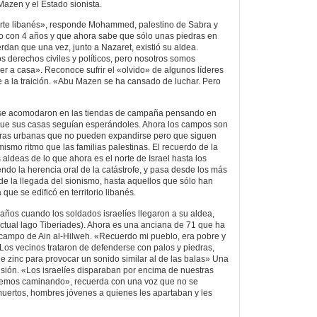
Mazen y el Estado sionista.
te libanés», responde Mohammed, palestino de Sabra y
lo con 4 años y que ahora sabe que sólo unas piedras en
dan que una vez, junto a Nazaret, existió su aldea.
s derechos civiles y políticos, pero nosotros somos
er a casa». Reconoce sufrir el «olvido» de algunos líderes
a la traición. «Abu Mazen se ha cansado de luchar. Pero
 se acomodaron en las tiendas de campaña pensando en
 que sus casas seguían esperándoles. Ahora los campos son
ras urbanas que no pueden expandirse pero que siguen
mismo ritmo que las familias palestinas. El recuerdo de la
aldeas de lo que ahora es el norte de Israel hasta los
iendo la herencia oral de la catástrofe, y pasa desde los más
 de la llegada del sionismo, hasta aquellos que sólo han
que se edificó en territorio libanés.
 años cuando los soldados israelíes llegaron a su aldea,
actual lago Tiberiades). Ahora es una anciana de 71 que ha
 campo de Ain al-Hilweh. «Recuerdo mi pueblo, era pobre y
 Los vecinos trataron de defenderse con palos y piedras,
e zinc para provocar un sonido similar al de las balas» Una
ulsión. «Los israelíes disparaban por encima de nuestras
semos caminando», recuerda con una voz que no se
uertos, hombres jóvenes a quienes les apartaban y les