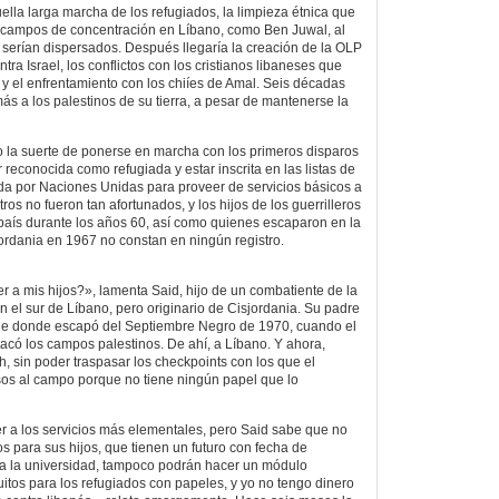
lla larga marcha de los refugiados, la limpieza étnica que
os campos de concentración en Líbano, como Ben Juwal, al
 serían dispersados. Después llegaría la creación de la OLP
tra Israel, los conflictos con los cristianos libaneses que
il y el enfrentamiento con los chiíes de Amal. Seis décadas
ás a los palestinos de su tierra, a pesar de mantenerse la
o la suerte de ponerse en marcha con los primeros disparos
r reconocida como refugiada y estar inscrita en las listas de
da por Naciones Unidas para proveer de servicios básicos a
tros no fueron tan afortunados, y los hijos de los guerrilleros
 país durante los años 60, así como quienes escaparon en la
rdania en 1967 no constan en ningún registro.
r a mis hijos?», lamenta Said, hijo de un combatiente de la
 el sur de Líbano, pero originario de Cisjordania. Su padre
sde donde escapó del Septiembre Negro de 1970, cuando el
tacó los campos palestinos. De ahí, a Líbano. Y ahora,
, sin poder traspasar los checkpoints con los que el
sos al campo porque no tiene ningún papel que lo
 a los servicios más elementales, pero Said sabe que no
s para sus hijos, que tienen un futuro con fecha de
 a la universidad, tampoco podrán hacer un módulo
uitos para los refugiados con papeles, y yo no tengo dinero