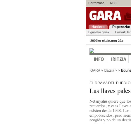
Harremana
RSS
Hasiera
Paperezko 
Eguneko gaiak
Euskal Her
2009ko ekainaren 29a
GARA
>
Idatzia
> >
Egune
EL DRAMA DEL PUEBLO
Las llaves pale
Netanyahu quiere que los
recuerdos, y esas llaves
existen desde 1948. Los 
empobrecidos, pero siemp
acogida y no de un dest