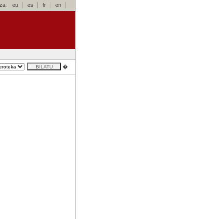
za:
eu
es
fr
en
�