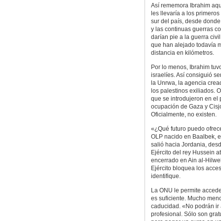
Así rememora Ibrahim aque
les llevaría a los primer
sur del país, desde donde
y las continuas guerras con
darían pie a la guerra civ
que han alejado todavía m
distancia en kilómetros.
Por lo menos, Ibrahim tuv
israelíes. Así consiguió se
la Unrwa, la agencia crea
los palestinos exiliados. O
que se introdujeron en el
ocupación de Gaza y Cisjo
Oficialmente, no existen.
«¿Qué futuro puedo ofrece
OLP nacido en Baalbek, en
salió hacia Jordania, de
Ejército del rey Hussein a
encerrado en Ain al-Hilweh
Ejército bloquea los acce
identifique.
La ONU le permite acceder
es suficiente. Mucho meno
caducidad. «No podrán ir
profesional. Sólo son grat