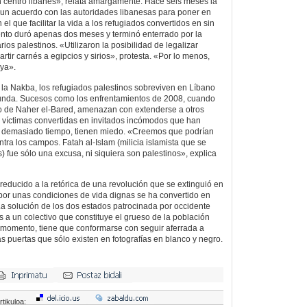
 centro libanés», relata amargamente. Hace seis meses la
 un acuerdo con las autoridades libanesas para poner en
 que facilitar la vida a los refugiados convertidos en sin
nto duró apenas dos meses y terminó enterrado por la
ios palestinos. «Utilizaron la posibilidad de legalizar
artir carnés a egipcios y sirios», protesta. «Por lo menos,
aya».
la Nakba, los refugiados palestinos sobreviven en Líbano
nda. Sucesos como los enfrentamientos de 2008, cuando
po de Naher el-Bared, amenazan con extenderse a otros
 víctimas convertidas en invitados incómodos que han
te demasiado tiempo, tienen miedo. «Creemos que podrían
ra los campos. Fatah al-Islam (milicia islamista que se
és) fue sólo una excusa, ni siquiera son palestinos», explica
reducido a la retórica de una revolución que se extinguió en
 por unas condiciones de vida dignas se ha convertido en
 La solución de los dos estados patrocinada por occidente
 a un colectivo que constituye el grueso de la población
l momento, tiene que conformarse con seguir aferrada a
s puertas que sólo existen en fotografías en blanco y negro.
rtikuloa: