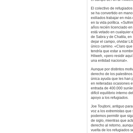
El colectivo de refugiados
se ha convertido en mano
exiliados trabajar en más 
en la vida política. «Suf
años recién licenciado en
está vetado en cualquier 
de Sabra y de Chatila, en 
dejar el campo, olvidar L
único camino. «Claro que
tendría que estar a nombre
Hilweh, «pero residir aqu
una entidad nacional».
Aunque por distintos moti
derecho de los palestinos 
única ayuda que les han 
en reiteradas ocasiones e
entrada de 400.000 suníes
difícil equilibrio interno 
apoyo a los refugiados.
Joe Toujtoni, antiguo para
voz a los extremistas que 
podemos permitir que siga
de siglo, mientras que ac
derecho al retorno, aunqu
vuelta de los refugiados 