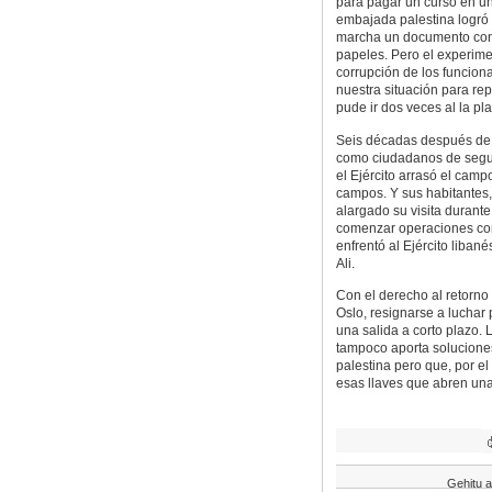
para pagar un curso en un
embajada palestina logró
marcha un documento con el
papeles. Pero el experime
corrupción de los funcionar
nuestra situación para rep
pude ir dos veces al la pl
Seis décadas después de 
como ciudadanos de segu
el Ejército arrasó el cam
campos. Y sus habitantes,
alargado su visita duran
comenzar operaciones cont
enfrentó al Ejército liban
Ali.
Con el derecho al retorno 
Oslo, resignarse a luchar
una salida a corto plazo.
tampoco aporta soluciones
palestina pero que, por e
esas llaves que abren una
Gehitu a