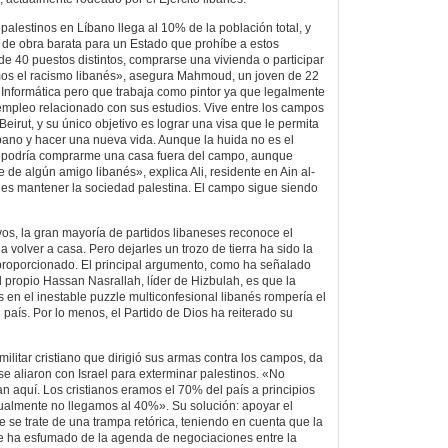
 palestinos en Líbano llega al 10% de la población total, y
 de obra barata para un Estado que prohíbe a estos
de 40 puestos distintos, comprarse una vivienda o participar
rimos el racismo libanés», asegura Mahmoud, un joven de 22
 Informática pero que trabaja como pintor ya que legalmente
empleo relacionado con sus estudios. Vive entre los campos
Beirut, y su único objetivo es lograr una visa que le permita
íbano y hacer una nueva vida. Aunque la huida no es el
 podría comprarme una casa fuera del campo, aunque
 de algún amigo libanés», explica Ali, residente en Ain al-
í es mantener la sociedad palestina. El campo sigue siendo
vos, la gran mayoría de partidos libaneses reconoce el
a volver a casa. Pero dejarles un trozo de tierra ha sido la
proporcionado. El principal argumento, como ha señalado
l propio Hassan Nasrallah, líder de Hizbulah, es que la
 en el inestable puzzle multiconfesional libanés rompería el
del país. Por lo menos, el Partido de Dios ha reiterado su
militar cristiano que dirigió sus armas contra los campos, da
se aliaron con Israel para exterminar palestinos. «No
n aquí. Los cristianos eramos el 70% del país a principios
tualmente no llegamos al 40%». Su solución: apoyar el
e se trate de una trampa retórica, teniendo en cuenta que la
se ha esfumado de la agenda de negociaciones entre la