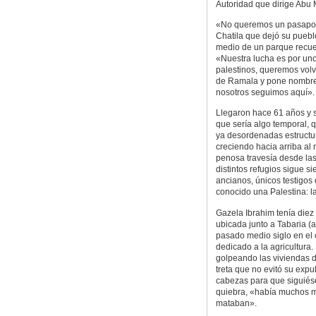
Autoridad que dirige Abu 
«No queremos un pasapor
Chatila que dejó su pueb
medio de un parque recuer
«Nuestra lucha es por uno
palestinos, queremos volv
de Ramala y pone nombre 
nosotros seguimos aquí».
Llegaron hace 61 años y
que sería algo temporal,
ya desordenadas estructu
creciendo hacia arriba al 
penosa travesía desde las 
distintos refugios sigue s
ancianos, únicos testigos
conocido una Palestina: la 
Gazela Ibrahim tenía diez
ubicada junto a Tabaria (
pasado medio siglo en el
dedicado a la agricultura.
golpeando las viviendas d
treta que no evitó su exp
cabezas para que siguié
quiebra, «había muchos m
mataban».