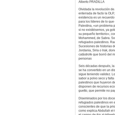
Alberto PRADILLA
Olvidada la revolución de 
enterrada de facto la OLP,
existencia es un recuerd
para los líderes de lo qu
Palestina, «un problema 
si no existiésemos, ya go
su pequeño territorio», c
Mohammed, de Sabra. So
refugiados palestinos. Ra
Sucesiones de historias 
Jordania, Siria o Irak, 
catástrofe que borró del 
personas
Seis décadas después, la 
se ha convertido en un di
sigue teniendo validez. L
sabor a polvo seco y falta
palestinos que huyeron de
disponen de recursos econ
guetto, que permite no pag
Diseminados por los doce
refugiados palestinos en e
conscientes de que la pri
como explica Abdullah el-
el campo de Ain al-Hilweh