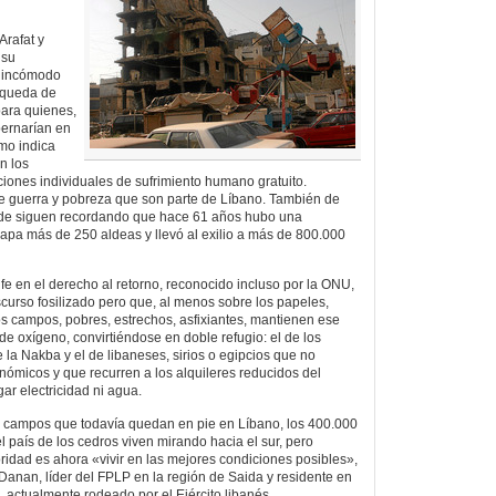
Arafat y
 su
o incómodo
e queda de
para quienes,
bernarían en
omo indica
n los
ciones individuales de sufrimiento humano gratuito.
de guerra y pobreza que son parte de Líbano. También de
donde siguen recordando que hace 61 años hubo una
mapa más de 250 aldeas y llevó al exilio a más de 800.000
fe en el derecho al retorno, reconocido incluso por la ONU,
scurso fosilizado pero que, al menos sobre los papeles,
os campos, pobres, estrechos, asfixiantes, mantienen ese
 de oxígeno, convirtiéndose en doble refugio: el de los
 la Nakba y el de libaneses, sirios o egipcios que no
ómicos y que recurren a los alquileres reducidos del
ar electricidad ni agua.
 campos que todavía quedan en pie en Líbano, los 400.000
l país de los cedros viven mirando hacia el sur, pero
oridad es ahora «vivir en las mejores condiciones posibles»,
Danan, líder del FPLP en la región de Saida y residente en
, actualmente rodeado por el Ejército libanés.