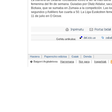
La trainera de Getaria-Tolosaldea volvió a ser la más fuert
femenina del fin de semana. Guiadas por Olatz Aldalur, sa
Bizkaia, que se sumaba en Zumaia a la competición. Las lo
segundos y Astillero fue cuarta a 50. La Liga Euskotren fe
11 de julio en O Grove.
Gehitu artikuloa:
Hasiera
Paperezko edizioa
Gaiak
Denda
� Baigorri Argitaletxea
Harremana
Nor gara
Iragarkiak