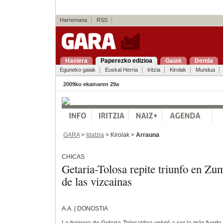
Harremana
RSS
Hasiera
Paperezko edizioa
Gaiak
Denda
Eguneko gaiak
Euskal Herria
Iritzia
Kirolak
Mundua
2009ko ekainaren 29a
GARA
>
Idatzia
> Kirolak >
Arrauna
CHICAS
Getaria-Tolosa repite triunfo en Zu
de las vizcainas
A.A. | DONOSTIA