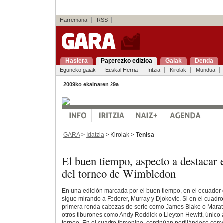
Harremana
RSS
Hasiera
Paperezko edizioa
Gaiak
Denda
Eguneko gaiak
Euskal Herria
Iritzia
Kirolak
Mundua
2009ko ekainaren 29a
GARA
>
Idatzia
> Kirolak >
Tenisa
El buen tiempo, aspecto a destacar 
del torneo de Wimbledon
En una edición marcada por el buen tiempo, en el ecuador
sigue mirando a Federer, Murray y Djokovic. Si en el cuadr
primera ronda cabezas de serie como James Blake o Marat 
otros tiburones como Andy Roddick o Lleyton Hewitt, único a
torneo. En el cuadro femenino, continúan perfilándose com