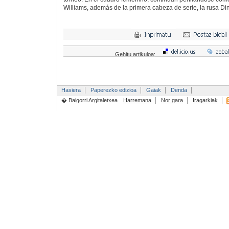
Williams, además de la primera cabeza de serie, la rusa Di
Gehitu artikuloa:
Hasiera
Paperezko edizioa
Gaiak
Denda
� Baigorri Argitaletxea
Harremana
Nor gara
Iragarkiak