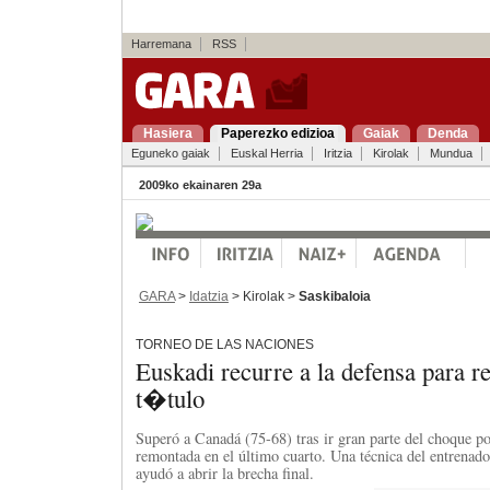
Harremana
RSS
Hasiera
Paperezko edizioa
Gaiak
Denda
Eguneko gaiak
Euskal Herria
Iritzia
Kirolak
Mundua
2009ko ekainaren 29a
GARA
>
Idatzia
> Kirolak >
Saskibaloia
TORNEO DE LAS NACIONES
Euskadi recurre a la defensa para re
t�tulo
Superó a Canadá (75-68) tras ir gran parte del choque po
remontada en el último cuarto. Una técnica del entrenado
ayudó a abrir la brecha final.