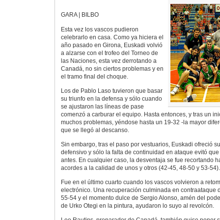
GARA | BILBO
Esta vez los vascos pudieron
celebrarlo en casa. Como ya hiciera el
año pasado en Girona, Euskadi volvió
a alzarse con el trofeo del Torneo de
las Naciones, esta vez derrotando a
Canadá, no sin ciertos problemas y en
el tramo final del choque.
Los de Pablo Laso tuvieron que basar
su triunfo en la defensa y sólo cuando
se ajustaron las líneas de pase
comenzó a carburar el equipo. Hasta entonces, y tras un in
muchos problemas, yéndose hasta un 19-32 -la mayor difere
que se llegó al descanso.
Sin embargo, tras el paso por vestuarios, Euskadi ofreció s
defensivo y sólo la falta de continuidad en ataque evitó qu
antes. En cualquier caso, la desventaja se fue recortando 
acordes a la calidad de unos y otros (42-45, 48-50 y 53-54).
Fue en el último cuarto cuando los vascos volvieron a reto
electrónico. Una recuperación culminada en contraataque 
55-54 y el momento dulce de Sergio Alonso, amén del poder
de Urko Otegi en la pintura, ayudaron lo suyo al revolcón.