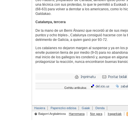
Leo Rautins, preparador de Canadá, también quiso poner su
una técnica con sus protestas, lo que le permitió a Euskadi 
(68-63) para volver a derrotar a los americanos, como lo hic
Galdakao.
Catalunya, tercera
De la mano de un Berni Álvarez que recordó al de sus mejo
puntos y ocho triples-, Catalunya consiguió hacerse con la 
detrimento de Galicia, a quien ganó por 93-72.
Los catalanes no dejaron margen al suspense y ya en los 
envite pusieron tierra de por medio (9-0) para no abandona
mal inicio de los gallegos les condenó y, aunque en algunas
protagonizar la reacción, nunca encontraron buenas transi
Gehitu artikuloa:
Hasiera
Paperezko edizioa
Gaiak
Denda
� Baigorri Argitaletxea
Harremana
Nor gara
Iragarkiak