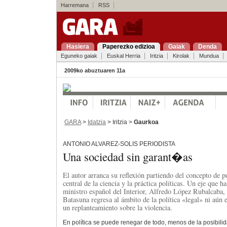
Harremana
RSS
Hasiera
Paperezko edizioa
Gaiak
Denda
Eguneko gaiak
Euskal Herria
Iritzia
Kirolak
Mundua
2009ko abuztuaren 11a
GARA
>
Idatzia
> Iritzia >
Gaurkoa
ANTONIO ALVAREZ-SOLIS PERIODISTA
Una sociedad sin garant�as
El autor arranca su reflexión partiendo del concepto de p
central de la ciencia y la práctica políticas. Un eje que 
ministro español del Interior, Alfredo López Rubalcaba, 
Batasuna regresa al ámbito de la política «legal» ni aún 
un replanteamiento sobre la violencia.
En política se puede renegar de todo, menos de la posibilida