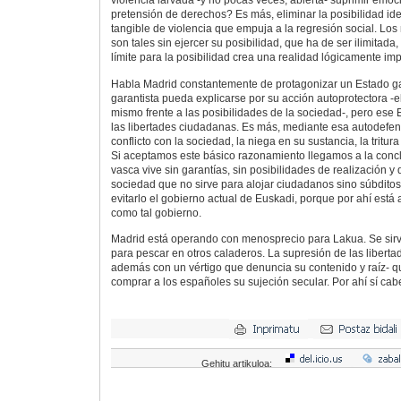
violencia larvada -y no pocas veces, abierta- suprimir emo
pretensión de derechos? Es más, eliminar la posibilidad id
tangible de violencia que empuja a la regresión social. L
son tales sin ejercer su posibilidad, que ha de ser ilimitada
límite para la posibilidad crea una realidad lógicamente imp
Habla Madrid constantemente de protagonizar un Estado ga
garantista pueda explicarse por su acción autoprotectora -el
mismo frente a las posibilidades de la sociedad-, pero ese 
las libertades ciudadanas. Es más, mediante esa autodefen
conflicto con la sociedad, la niega en su sustancia, la tritu
Si aceptamos este básico razonamiento llegamos a la concl
vasca vive sin garantías, sin posibilidades de realización y
sociedad que no sirve para alojar ciudadanos sino súbditos
evitarlo el gobierno actual de Euskadi, porque por ahí está
como tal gobierno.
Madrid está operando con menosprecio para Lakua. Se sir
para pescar en otros caladeros. La supresión de las libert
además con un vértigo que denuncia su contenido y raíz- q
comprar a los españoles su sujeción secular. Por ahí sí ca
Gehitu artikuloa: