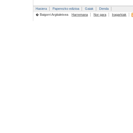
Hasiera
Paperezko edizioa
Gaiak
Denda
� Baigorri Argitaletxea
Harremana
Nor gara
Iragarkiak