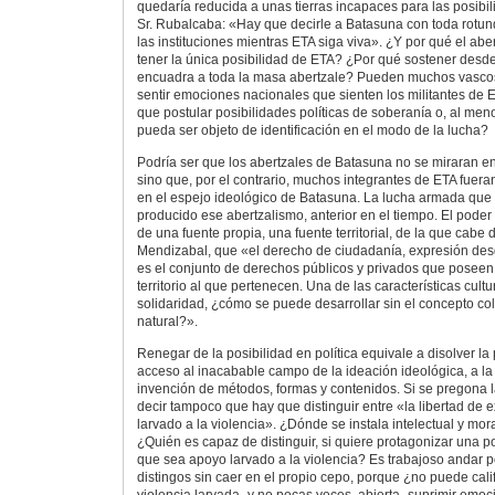
quedaría reducida a unas tierras incapaces para las posibi
Sr. Rubalcaba: «Hay que decirle a Batasuna con toda rotu
las instituciones mientras ETA siga viva». ¿Y por qué el ab
tener la única posibilidad de ETA? ¿Por qué sostener desd
encuadra a toda la masa abertzale? Pueden muchos vascos
sentir emociones nacionales que sienten los militantes de E
que postular posibilidades políticas de soberanía o, al me
pueda ser objeto de identificación en el modo de la lucha?
Podría ser que los abertzales de Batasuna no se miraran en
sino que, por el contrario, muchos integrantes de ETA fuer
en el espejo ideológico de Batasuna. La lucha armada que
producido ese abertzalismo, anterior en el tiempo. El poder
de una fuente propia, una fuente territorial, de la que cabe 
Mendizabal, que «el derecho de ciudadanía, expresión de
es el conjunto de derechos públicos y privados que poseen
territorio al que pertenecen. Una de las características cultu
solidaridad, ¿cómo se puede desarrollar sin el concepto col
natural?».
Renegar de la posibilidad en política equivale a disolver la p
acceso al inacabable campo de la ideación ideológica, a la 
invención de métodos, formas y contenidos. Si se pregona
decir tampoco que hay que distinguir entre «la libertad de 
larvado a la violencia». ¿Dónde se instala intelectual y mo
¿Quién es capaz de distinguir, si quiere protagonizar una pol
que sea apoyo larvado a la violencia? Es trabajoso andar p
distingos sin caer en el propio cepo, porque ¿no puede cali