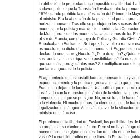
la atribución de propiedad hace imposible esa libertad. La 
cadáver político que la Transición llevaba dentro la pronunci
1976 cuando prohibió la manifestación del Primero de Mayo:
el ministro. Era la absorción de la posibilidad por la apropi
horizonte humano. Tras ello se produjeron los sucesos de G
muertos por la policía y más de cien heridos; la «Operaci
de Montejurra, con dos muertos; las actuaciones de los Es
el sur de Francia, con el apoyo de Policía y Guardia Civil... 
Rubalcaba en Euskadi, el Sr. López, ha vuelto a renovar es
es nuestra», ha dicho el actual lehendakari. Es, pues, una ca
declararla «nuestra». ¿Nuestra? ¿Pero de quién? ¿Quiénes
sustraer la calle a su riqueza de posibilidades? Ya no es uno
que son más, pero ¿cuántos más? Se multiplican como los g
por las mangueras de la policía.
El agotamiento de las posibilidades de pensamiento y vida
exponencialmente y la política regresa al dictado que nunc
Franco, ha dejado de funcionar. Una política que respecto 
justificada con la represión mecánica de la violencia, pues a
tampoco eso lo que se persigue. No; no se trata de hacer f
a la violencia. Ni mucho menos. La cierto se esconde tras e
legalización ni diálogo». Ahí está la clave de la situación, 
ministro en el fracaso.
El problema es la libertad de Euskadi, las posibilidades de
su propio ser su camino del futuro. Pero si no hay diálogo n
hacemos con ese gigantesco residuo de nada en que han c
vasco? La cuestión radica en que liberada Euskadi seguir