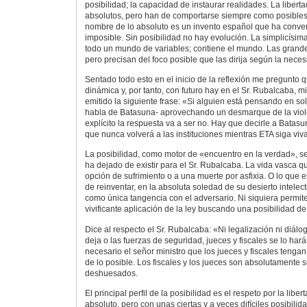
posibilidad; la capacidad de instaurar realidades. La libert
absolutos, pero han de comportarse siempre como posibles. 
nombre de lo absoluto es un invento español que ha convert
imposible. Sin posibilidad no hay evolución. La simplicísi
todo un mundo de variables; contiene el mundo. Las grande
pero precisan del foco posible que las dirija según la neces
Sentado todo esto en el inicio de la reflexión me pregunto
dinámica y, por tanto, con futuro hay en el Sr. Rubalcaba, mi
emitido la siguiente frase: «Si alguien está pensando en solic
habla de Batasuna- aprovechando un desmarque de la vio
explícito la respuesta va a ser no. Hay que decirle a Batas
que nunca volverá a las instituciones mientras ETA siga viv
La posibilidad, como motor de «encuentro en la verdad», s
ha dejado de existir para el Sr. Rubalcaba. La vida vasca 
opción de sufrimiento o a una muerte por asfixia. O lo que e
de reinventar, en la absoluta soledad de su desierto intelect
como única tangencia con el adversario. Ni siquiera permi
vivificante aplicación de la ley buscando una posibilidad de 
Dice al respecto el Sr. Rubalcaba: «Ni legalización ni diálog
deja o las fuerzas de seguridad, jueces y fiscales se lo har
necesario el señor ministro que los jueces y fiscales tenga
de lo posible. Los fiscales y los jueces son absolutamente 
deshuesados.
El principal perfil de la posibilidad es el respeto por la liber
absoluto, pero con unas ciertas y a veces difíciles posibilid