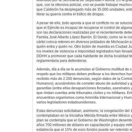
difundido por la Secretaría de Seguridad Pública. En la gr
que, con la ofensiva policial, «no se puede trabajar mucho
que Calderón ha desplegado más de 35.000 unidades, entre 
librar su guerra contra el tráfico de drogas.
A pesar de ello, todo apunta a que el conflicto no se solucio
que el Ejército es incapaz de recuperar el control de algun
son las declaraciones realizadas por el recientemente det
Familia José Alberto López Barrón. El Gordo, como se le c
cártel coloca retenes en diversos poblados de Michoacán pa
quién entra y quién no. Otro botón de muestra es Ciudad 
los niveles de violencia e impunidad registrados han llevad
DDHH a promover que cada habitante de dicha localidad t
reglamentaria para defenderse.
Además, día a día se le acumulan al Gobierno multitud de cr
respeto que los militares deben profesar a los derechos 
recibido más de 2.200 denuncias, según datos de la Comi
Humanos), acusándoles de cometer abuso de autoridad y gr
garantías (entre ellas desapariciones forzadas, asesinatos y 
que rindan cuentas ante tribunales civiles y no militares. E
encuentran organismos como Amnistía Internacional y Hum
varios legisladores estadounidenses.
Estas denuncias solicitaban, asimismo, la congelación del
contemplaban en la Iniciativa Mérida firmada entre México
plan se contempla que el Gobierno de Washington desembo
años 700 millones de dólares en capacitación y equipo mili
establecía que el 15% de esos fondos puede ser retenido s