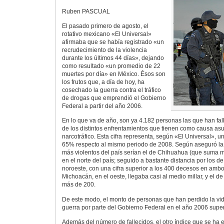
Ruben PASCUAL
El pasado primero de agosto, el
rotativo mexicano «El Universal»
afirmaba que se había registrado «un
recrudecimiento de la violencia
durante los últimos 44 días», dejando
como resultado «un promedio de 22
muertes por día» en México. Ésos son
los frutos que, a día de hoy, ha
cosechado la guerra contra el tráfico
de drogas que emprendió el Gobierno
Federal a partir del año 2006.
En lo que va de año, son ya 4.182 personas las que han f
de los distintos enfrentamientos que tienen como causa asu
narcotráfico. Esta cifra representa, según «El Universal», u
65% respecto al mismo periodo de 2008. Según aseguró la 
más violentos del país serían el de Chihuahua (que suma m
en el norte del país; seguido a bastante distancia por los d
noroeste, con una cifra superior a los 400 decesos en ambos 
Michoacán, en el oeste, llegaba casi al medio millar, y el de
más de 200.
De este modo, el monto de personas que han perdido la vid
guerra por parte del Gobierno Federal en el año 2006 super
Además del número de fallecidos, el otro índice que se ha 