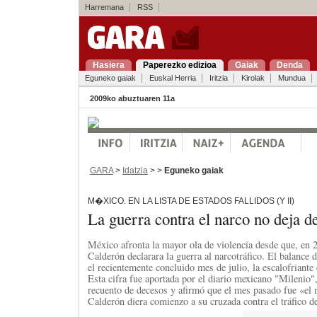
Harremana
RSS
Hasiera
Paperezko edizioa
Gaiak
Denda
Eguneko gaiak
Euskal Herria
Iritzia
Kirolak
Mundua
2009ko abuztuaren 11a
GARA
>
Idatzia
> >
Eguneko gaiak
M�XICO. EN LA LISTA DE ESTADOS FALLIDOS (Y II)
La guerra contra el narco no deja d
México afronta la mayor ola de violencia desde que, en 2
Calderón declarara la guerra al narcotráfico. El balance 
el recientemente concluido mes de julio, la escalofriante
Esta cifra fue aportada por el diario mexicano "Milenio",
recuento de decesos y afirmó que el mes pasado fue «el
Calderón diera comienzo a su cruzada contra el tráfico d