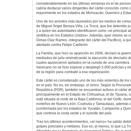
considerablemente en las últimas semanas es el de persona
cabría destacar varios dirigentes del cártel conocido como 
mayormente en los estados de Michoacán, Guerrero y Esta
Uno de los arrestos más laureados por los medios de comu
de Miguel Ángel Beraza Villa, La Troca, que fue detenido j
y a quien las autoridades identificaron como «el principal 
sintética en los Estados Unidos». Además, ayer mismo se c
Dimas Díaz Ramos -integrante del cártel del Pacífico), a q
atentado contra Felipe Calderón.
La Familia, que hizo su aparición en 2006, declaró la guerra
mediados de julio reivindicando la ejecución de dieciséis d
cuales aparecieron apilados en la cuneta de una carretera. 
mexicano no se hizo esperar y desplegó 5.000 policías y mil
de la región para combatir a esa organización.
Este cártel es considerado uno de los más violentos de lo
en el país. No es, sin embargo, el único. Según la Procurad
República (PGR), también se encuentran activos el cártel d
principalmente en el Estado de Chihuahua; el de Tijuana, 
está situada al norte de la Baja California; el del Golfo, do
norteños de Nuevo León, Coahuila y Tamaulipas, además d
(conformada por los estados de Yucatán, Campeche y Quint
que controla la costa oeste y el sureste del país.
Tras los últimos acontecimientos, «el narco» ha salido debi
golpes policiales y militares. Eso es, al menos, lo que La T