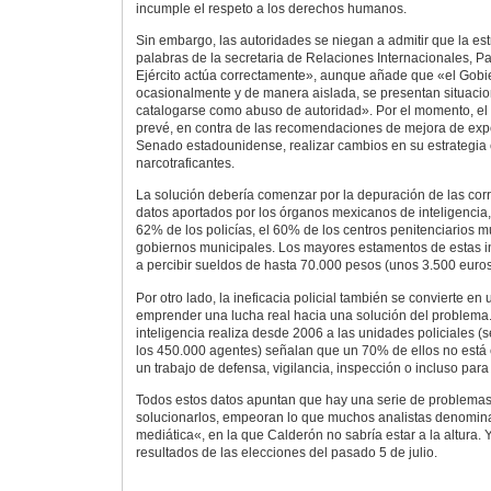
incumple el respeto a los derechos humanos.
Sin embargo, las autoridades se niegan a admitir que la estr
palabras de la secretaria de Relaciones Internacionales, Pa
Ejército actúa correctamente», aunque añade que «el Gobi
ocasionalmente y de manera aislada, se presentan situac
catalogarse como abuso de autoridad». Por el momento, e
prevé, en contra de las recomendaciones de mejora de exper
Senado estadounidense, realizar cambios en su estrategia 
narcotraficantes.
La solución debería comenzar por la depuración de las corr
datos aportados por los órganos mexicanos de inteligencia,
62% de los policías, el 60% de los centros penitenciarios m
gobiernos municipales. Los mayores estamentos de estas in
a percibir sueldos de hasta 70.000 pesos (unos 3.500 euros
Por otro lado, la ineficacia policial también se convierte en
emprender una lucha real hacia una solución del problema
inteligencia realiza desde 2006 a las unidades policiales 
los 450.000 agentes) señalan que un 70% de ellos no está 
un trabajo de defensa, vigilancia, inspección o incluso para
Todos estos datos apuntan que hay una serie de problemas
solucionarlos, empeoran lo que muchos analistas denomin
mediática«, en la que Calderón no sabría estar a la altura.
resultados de las elecciones del pasado 5 de julio.