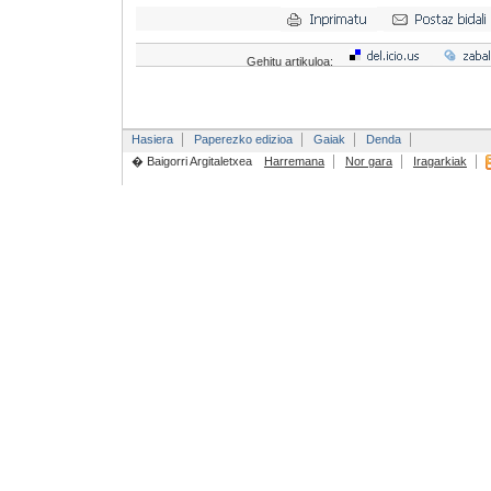
Gehitu artikuloa:
Hasiera
Paperezko edizioa
Gaiak
Denda
� Baigorri Argitaletxea
Harremana
Nor gara
Iragarkiak