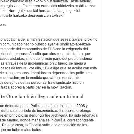
urkako bitarteko eraginkor» bihur daitezela. Beste aldetik,
deia egin zien, Estatuaren erabakiak aldatzeko mobilizatzea
ko. Horregatik, euskal herritar eta langile guztiei
n parte hartzeko deia egin zien LABek.
das»
onvocatoria de la manifestación que se realizará el próximo
 comunicado hecho público ayer, el sindicato abertzale
rma parte del compromiso de ELA con la exigencia del
rechos humanos». Añadió que «los casos de tortura que
idades aisladas, sino que forman parte del propio sistema
icas a través de la incomunicación y, luego, se niega a
s casos de tortura. Por ello, ELA exige que se acabe con esta
ete a las personas detenidas en dependencias policiales
comunicación, en la medida que abren espacios de
os derechos de las personas. Este sindicato hizo un
trabajadores a participar en la movilización.
te Orue también llega ante un tribunal
ue detenida por la Policía española en julio de 2005 y,
da durante el periodo de incomunicación, que se prolongó
ue en principio su denuncia fue archivada, ha sido retomada
al de Madrid, donde mañana se iniciará el correspondiente
s. En este caso, la Fiscalía solicita la absolución de los
que no hubo malos tratos.