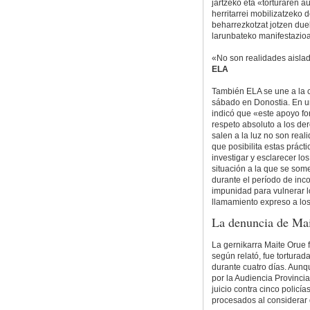
jartzeko eta «torturaren a
herritarrei mobilizatzeko 
beharrezkotzat jotzen duela
larunbateko manifestazioa
«No son realidades aisla
ELA
También ELA se une a la c
sábado en Donostia. En un
indicó que «este apoyo fo
respeto absoluto a los de
salen a la luz no son real
que posibilita estas práct
investigar y esclarecer lo
situación a la que se som
durante el período de in
impunidad para vulnerar l
llamamiento expreso a los 
La denuncia de Mai
La gernikarra Maite Orue f
según relató, fue tortura
durante cuatro días. Aunq
por la Audiencia Provinci
juicio contra cinco policía
procesados al considerar 