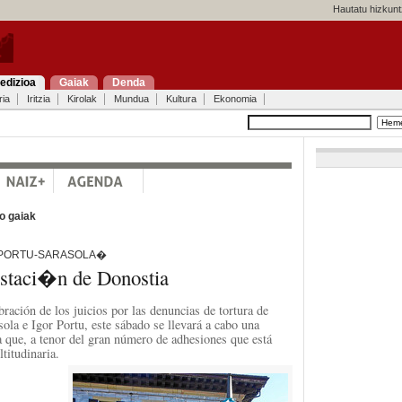
Hautatu hizkunt
edizioa
Gaiak
Denda
ria
Iritzia
Kirolak
Mundua
Kultura
Ekonomia
o gaiak
 PORTU-SARASOLA�
estaci�n de Donostia
ración de los juicios por las denuncias de tortura de
ola e Igor Portu, este sábado se llevará a cabo una
 que, a tenor del gran número de adhesiones que está
titudinaria.