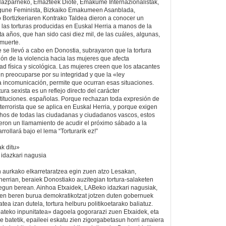
 Hazparneko, Emazteek Diote, Emakume Internazionalistak,
lgune Feminista, Bizkaiko Emakumeen Asanblada,
 Bortizkeriaren Kontrako Taldea dieron a conocer un
as torturas producidas en Euskal Herria a manos de la
nta años, que han sido casi diez mil, de las cuáles, algunas,
 muerte.
 se llevó a cabo en Donostia, subrayaron que la tortura
ión de la violencia hacia las mujeres que afecta
ad física y sicológica. Las mujeres creen que los atacantes
n preocuparse por su integridad y que la «ley
la incomunicación, permite que ocurran esas situaciones.
tura sexista es un reflejo directo del carácter
stituciones. españolas. Porque rechazan toda expresión de
titerrorista que se aplica en Euskal Herria, y porque exigen
chos de todas las ciudadanas y ciudadanos vascos, estos
ieron un llamamiento de acudir el próximo sábado a la
rollará bajo el lema “Torturarik ez!”
ak ditu»
idazkari nagusia
n aurkako elkarretaratzea egin zuen atzo Lesakan,
herrian, beraiek Donostiako auzitegian tortura-salaketen
egun berean. Ainhoa Etxaidek, LABeko idazkari nagusiak,
uen beren burua demokratikotzat jotzen duten gobernuek
tea izan dutela, tortura helburu politikoetarako baliatuz.
ateko inpunitatea» dagoela gogorarazi zuen Etxaidek, eta
de batetik, epaileei eskatu zien zigorgabetasun horri amaiera