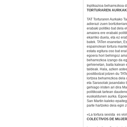
Inplikazioa beharrezkoa 
TORTURAREN AURKAK
TAT Torturaren Aurkako T
adierazi zuen bortizkeriar
erabaki politiko bat dela e
amaiera ere erabaki politi
ekarriko duela, eta ez erab
batek. TATen esanetan, Es
espainolean tortura mant
estatu egitura oso bat erai
egoera hori behingoz ama
beharrezkoa izango da egi
gehienetan, baita kalean 
taldeak. Hala, azken astee
positibotzat jotzen du TATe
lortzea beharrezkoa dela 
eta Sarasolak jasandako bor
gehiago iristen ari dira Ma
politikoak tartean daudene
euskaldunen aurka. Egoera
San Martin kaleko epaiteg
parte hartzeko deia egin 
«La tortura sexista es vio
COLECTIVOS DE MUJE