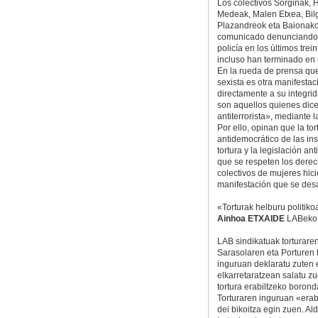
Los colectivos Sorginak,
Medeak, Malen Etxea, Bi
Plazandreok eta Baionako
comunicado denunciando l
policía en los últimos trei
incluso han terminado en
En la rueda de prensa que
sexista es otra manifestac
directamente a su integrid
son aquellos quienes dice
antiterrorista», mediante 
Por ello, opinan que la tor
antidemocrático de las in
tortura y la legislación an
que se respeten los dere
colectivos de mujeres hic
manifestación que se desar
«Torturak helburu politiko
Ainhoa ETXAIDE
LABeko 
LAB sindikatuak torturare
Sarasolaren eta Porturen 
inguruan deklaratu zuten 
elkarretaratzean salatu z
tortura erabiltzeko boronda
Torturaren inguruan «erab
dei bikoitza egin zuen. Al