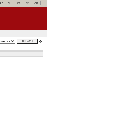
za:
eu
es
fr
en
�