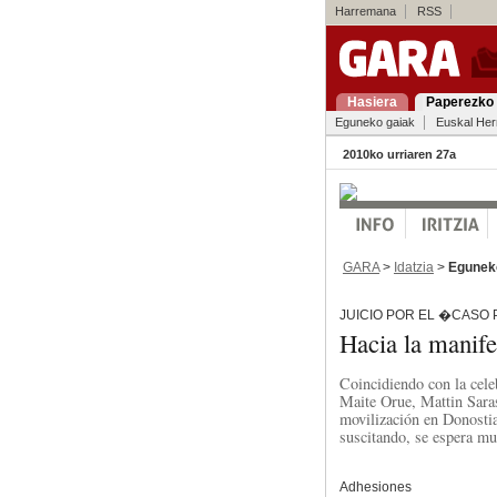
Harremana
RSS
Hasiera
Paperezko 
Eguneko gaiak
Euskal Her
2010ko urriaren 27a
GARA
>
Idatzia
>
Egunek
JUICIO POR EL �CASO
Hacia la manif
Coincidiendo con la celeb
Maite Orue, Mattin Saras
movilización en Donostia
suscitando, se espera mul
Adhesiones