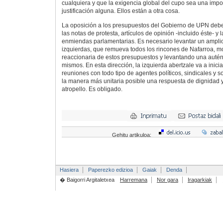
cualquiera y que la exigencia global del cupo sea una impo
justificación alguna. Ellos están a otra cosa.
La oposición a los presupuestos del Gobierno de UPN debe 
las notas de protesta, artículos de opinión -incluido éste- y
enmiendas parlamentarias. Es necesario levantar un amplio f
izquierdas, que remueva todos los rincones de Nafarroa, m
reaccionaria de estos presupuestos y levantando una auténti
mismos. En esta dirección, la izquierda abertzale va a inici
reuniones con todo tipo de agentes políticos, sindicales y s
la manera más unitaria posible una respuesta de dignidad y 
atropello. Es obligado.
Gehitu artikuloa:
Hasiera
Paperezko edizioa
Gaiak
Denda
� Baigorri Argitaletxea
Harremana
Nor gara
Iragarkiak