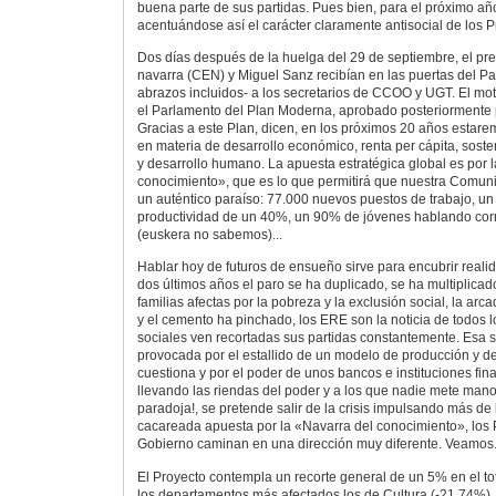
buena parte de sus partidas. Pues bien, para el próximo año
acentuándose así el carácter claramente antisocial de los 
Dos días después de la huelga del 29 de septiembre, el pre
navarra (CEN) y Miguel Sanz recibían en las puertas del P
abrazos incluidos- a los secretarios de CCOO y UGT. El mot
el Parlamento del Plan Moderna, aprobado posteriormente
Gracias a este Plan, dicen, en los próximos 20 años estar
en materia de desarrollo económico, renta per cápita, sost
y desarrollo humano. La apuesta estratégica global es por 
conocimiento», que es lo que permitirá que nuestra Comun
un auténtico paraíso: 77.000 nuevos puestos de trabajo, un
productividad de un 40%, un 90% de jóvenes hablando cor
(euskera no sabemos)...
Hablar hoy de futuros de ensueño sirve para encubrir realid
dos últimos años el paro se ha duplicado, se ha multiplica
familias afectas por la pobreza y la exclusión social, la arca
y el cemento ha pinchado, los ERE son la noticia de todos l
sociales ven recortadas sus partidas constantemente. Esa s
provocada por el estallido de un modelo de producción y de
cuestiona y por el poder de unos bancos e instituciones fi
llevando las riendas del poder y a los que nadie mete mano
paradoja!, se pretende salir de la crisis impulsando más de
cacareada apuesta por la «Navarra del conocimiento», los
Gobierno caminan en una dirección muy diferente. Veamos
El Proyecto contempla un recorte general de un 5% en el tot
los departamentos más afectados los de Cultura (-21,74%),