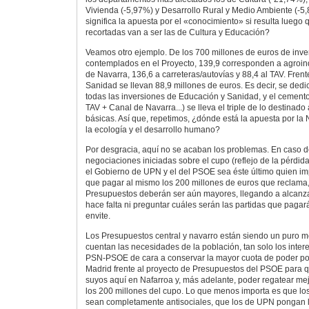
Vivienda (-5,97%) y Desarrollo Rural y Medio Ambiente (-5
significa la apuesta por el «conocimiento» si resulta luego 
recortadas van a ser las de Cultura y Educación?
Veamos otro ejemplo. De los 700 millones de euros de inve
contemplados en el Proyecto, 139,9 corresponden a agroin
de Navarra, 136,6 a carreteras/autovías y 88,4 al TAV. Frent
Sanidad se llevan 88,9 millones de euros. Es decir, se dedi
todas las inversiones de Educación y Sanidad, y el cemento
TAV + Canal de Navarra...) se lleva el triple de lo destinad
básicas. Así que, repetimos, ¿dónde está la apuesta por la 
la ecología y el desarrollo humano?
Por desgracia, aquí no se acaban los problemas. En caso d
negociaciones iniciadas sobre el cupo (reflejo de la pérdida
el Gobierno de UPN y el del PSOE sea éste último quien im
que pagar al mismo los 200 millones de euros que reclama, 
Presupuestos deberán ser aún mayores, llegando a alcanza
hace falta ni preguntar cuáles serán las partidas que pagar
envite.
Los Presupuestos central y navarro están siendo un puro 
cuentan las necesidades de la población, tan solo los inter
PSN-PSOE de cara a conservar la mayor cuota de poder po
Madrid frente al proyecto de Presupuestos del PSOE para 
suyos aquí en Nafarroa y, más adelante, poder regatear me
los 200 millones del cupo. Lo que menos importa es que l
sean completamente antisociales, que los de UPN pongan l