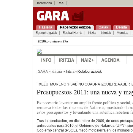
Harremana
RSS
Hasiera
Paperezko edizioa
Gaiak
Denda
Eguneko gaiak
Euskal Herria
Iritzia
Kirolak
Mundua
2010ko urriaren 27a
GARA
>
Idatzia
> Iritzia>
Kolaborazioak
TXELUI MORENO Y SABINO CUADRA IZQUIERDA ABER
Presupuestos 2011: una nueva y m
Es necesario levantar un amplio frente político y social,
remueva todos los rincones de Nafarroa, mostrando la na
estos presupuestos y levantando una auténtica rebelión f
Tras la aprobación, en diciembre de 2009, de unos presup
antisociales para 2010, el Gobierno de Nafarroa (UPN), sig
Gobierno central (PSOE), metió motosierra en los mismos 