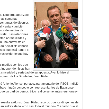
a izquierda abertzale
imas semanas
sentantes de diversos
al Herria y también
ivos de medios de
tatal. Las relaciones
stán normalizadas y
en una entrevista en
ido Socialista conoce
sos que está dando la
 «es evidente que hay
os medios con los que
s independentistas han
 sinceridad y seriedad de su apuesta. Ayer lo hizo el
ngreso de los Diputados, Joan Ridao.
osé Antonio Alonso, portavoz parlamentario del PSOE, indició
 bajo ningún concepto con representantes de Batasuna».
que un partido democrático realice semejantes reuniones»,
 resulte a Alonso, Joan Ridao recordó que los dirigentes de
 han entrevistado «con casi todo el mundo». Y añadió que él