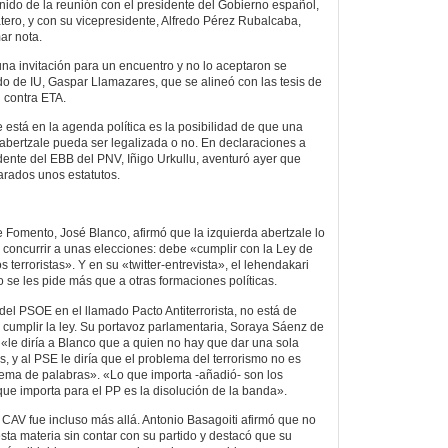
ido de la reunión con el presidente del Gobierno español,
ero, y con su vicepresidente, Alfredo Pérez Rubalcaba,
ar nota.
una invitación para un encuentro y no lo aceptaron se
do de IU, Gaspar Llamazares, que se alineó con las tesis de
al contra ETA.
 está en la agenda política es la posibilidad de que una
 abertzale pueda ser legalizada o no. En declaraciones a
dente del EBB del PNV, Iñigo Urkullu, aventuró ayer que
arados unos estatutos.
de Fomento, José Blanco, afirmó que la izquierda abertzale lo
e concurrir a unas elecciones: debe «cumplir con la Ley de
s terroristas». Y en su «twitter-entrevista», el lehendakari
 se les pide más que a otras formaciones políticas.
del PSOE en el llamado Pacto Antiterrorista, no está de
cumplir la ley. Su portavoz parlamentaria, Soraya Sáenz de
le diría a Blanco que a quien no hay que dar una sola
tas, y al PSE le diría que el problema del terrorismo no es
ema de palabras». «Lo que importa -añadió- son los
que importa para el PP es la disolución de la banda».
 CAV fue incluso más allá. Antonio Basagoiti afirmó que no
ta materia sin contar con su partido y destacó que su