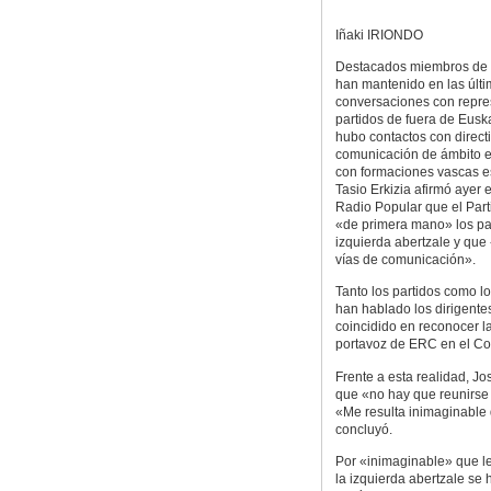
Iñaki IRIONDO
Destacados miembros de l
han mantenido en las últ
conversaciones con repre
partidos de fuera de Eusk
hubo contactos con direct
comunicación de ámbito es
con formaciones vascas e
Tasio Erkizia afirmó ayer 
Radio Popular que el Part
«de primera mano» los pa
izquierda abertzale y que
vías de comunicación».
Tanto los partidos como l
han hablado los dirigente
coincidido en reconocer la
portavoz de ERC en el Co
Frente a esta realidad, J
que «no hay que reunirse
«Me resulta inimaginable 
concluyó.
Por «inimaginable» que le
la izquierda abertzale se