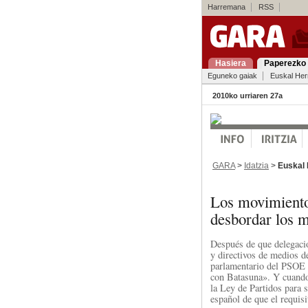
Harremana
RSS
Hasiera
Paperezko 
Eguneko gaiak
Euskal Her
2010ko urriaren 27a
GARA
>
Idatzia
>
Euskal 
Los movimiento
desbordar los 
Después de que delegacio
y directivos de medios d
parlamentario del PSOE 
con Batasuna». Y cuando
la Ley de Partidos para s
español de que el requis