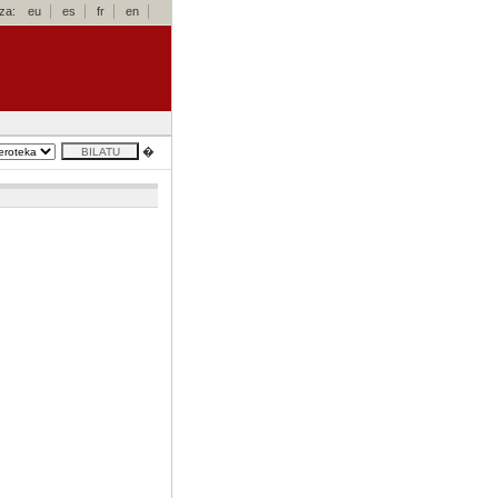
za:
eu
es
fr
en
�