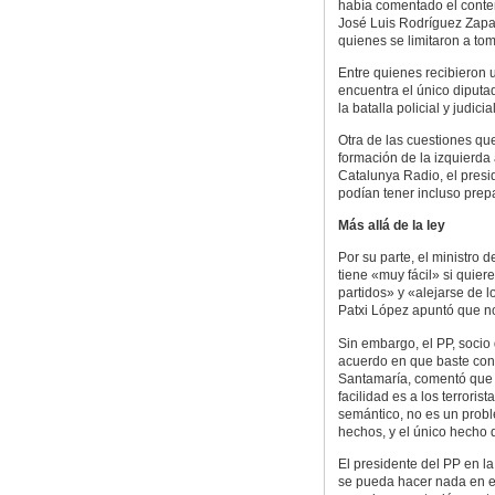
había comentado el conten
José Luis Rodríguez Zapat
quienes se limitaron a tom
Entre quienes recibieron 
encuentra el único diputa
la batalla policial y judici
Otra de las cuestiones que
formación de la izquierda
Catalunya Radio, el presi
podían tener incluso prep
Más allá de la ley
Por su parte, el ministro 
tiene «muy fácil» si quier
partidos» y «alejarse de lo
Patxi López apuntó que no
Sin embargo, el PP, socio 
acuerdo en que baste con 
Santamaría, comentó que «
facilidad es a los terroris
semántico, no es un probl
hechos, y el único hecho 
El presidente del PP en la
se pueda hacer nada en es