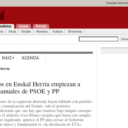
Hautatu hizkunt
edizioa
Gaiak
Denda
ria
Iritzia
Kirolak
Mundua
Kultura
Ekonomia
Herria
s en Euskal Herria empiezan a
manuales de PSOE y PP
nes de la izquierda abertzale hayan hablado con partidos
e comunicación del Estado, sale el portavoz
diciendo que «no hay que reunirse bajo ningún concepto
 el ministro José Blanco asegura que basta con cumplir
er legalizado, aparece el PP para avisar al Gobierno
ito único y fundamental es «la disolución de ETA».