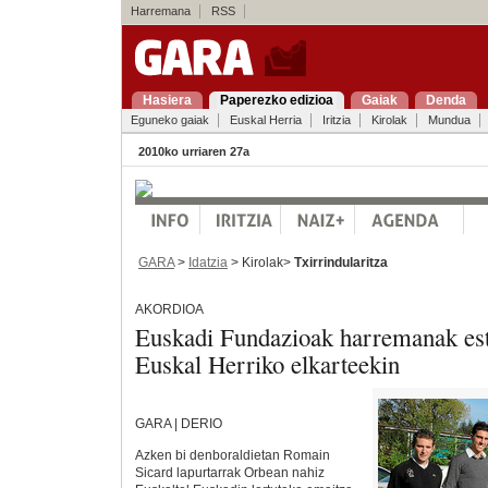
Harremana
RSS
Hasiera
Paperezko edizioa
Gaiak
Denda
Eguneko gaiak
Euskal Herria
Iritzia
Kirolak
Mundua
2010ko urriaren 27a
GARA
>
Idatzia
> Kirolak>
Txirrindularitza
AKORDIOA
Euskadi Fundazioak harremanak est
Euskal Herriko elkarteekin
GARA | DERIO
Azken bi denboraldietan Romain
Sicard lapurtarrak Orbean nahiz