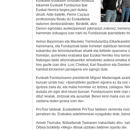
Euskaltel Euskadin lortutako emaitza
bikainek Euskadi Fundazioa Ipar
Euskal Herrira begira jarri dutela
dirudi. Alde batetik, Pierre Cazaux
profesionala fitxatu du Euskaltelek
datorren denboraldirako. Bestetik, atzo
Derion egindako aurkezpenean jakinarazi zutenez, hemend
harreman estuagoa izan nahi du Fundazioak Iparraldeko txirr
Aviron Bayonnais eta Mauleko Txirrindularitza Elkartearekin
harremana, eta Fundazioak talde horietan dabiltzan txirrind
eskainiko die txirrindularitzan ahalik eta ibilbide oparoena 
horretan, aurreneko erabakia Ipar Euskal Herriko hiru txirrin
Naturgas talde afizionatuarekin lehiatzeko aukera ematea 
hiru gazte izan dira -Loic Chetout, Karl Baudron eta Damien
hainbat kirolariren jarraipena ere egingo dute.
Euskadi Fundazioaren presidente Miguel Madariagak azald
buruan urrats hau: «Iparraldeko gazteen egoera ez da oso 
igotzea zaila da, eta maila horretan ez itotzea, zailagoa. 
dudala zin egin diot neure buruari. Fundazioaren kide izan
ditut: leialak, zintzoak eta ausartak. Beren kirol maila oso 
zaidana duten gosea izan da».
ProTour taldeak. Euskaltelek ProTour taldeen zerrenda noiz 
jarraitzen du. Erabakia astelehenean ezagutuko dute, bain
Amets Txurruka. Bizkaitarrak Taiwanen irabazitako diru- sari
Orbea bizikleta «Megi» tifoiak utzitako biktimei oparitu die.