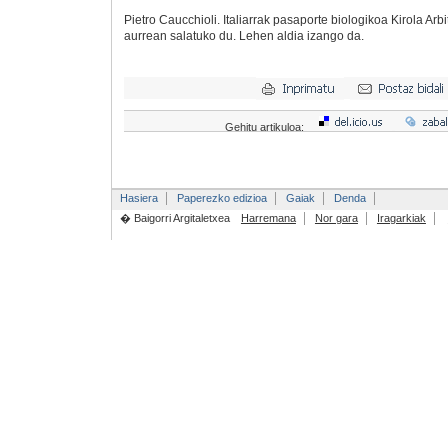
Pietro Caucchioli. Italiarrak pasaporte biologikoa Kirola Arb
aurrean salatuko du. Lehen aldia izango da.
Gehitu artikuloa:
Hasiera
Paperezko edizioa
Gaiak
Denda
� Baigorri Argitaletxea
Harremana
Nor gara
Iragarkiak