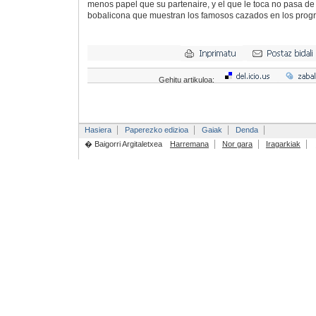
menos papel que su partenaire, y el que le toca no pasa de r
bobalicona que muestran los famosos cazados en los prog
Gehitu artikuloa:
Hasiera
Paperezko edizioa
Gaiak
Denda
� Baigorri Argitaletxea
Harremana
Nor gara
Iragarkiak