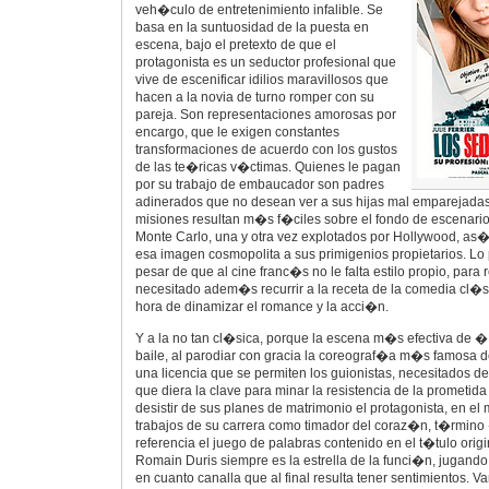
veh�culo de entretenimiento infalible. Se
basa en la suntuosidad de la puesta en
escena, bajo el pretexto de que el
protagonista es un seductor profesional que
vive de escenificar idilios maravillosos que
hacen a la novia de turno romper con su
pareja. Son representaciones amorosas por
encargo, que le exigen constantes
transformaciones de acuerdo con los gustos
de las te�ricas v�ctimas. Quienes le pagan
por su trabajo de embaucador son padres
adinerados que no desean ver a sus hijas mal emparejadas
misiones resultan m�s f�ciles sobre el fondo de escenario
Monte Carlo, una y otra vez explotados por Hollywood, as�
esa imagen cosmopolita a sus primigenios propietarios. Lo
pesar de que al cine franc�s no le falta estilo propio, para
necesitado adem�s recurrir a la receta de la comedia cl�s
hora de dinamizar el romance y la acci�n.
Y a la no tan cl�sica, porque la escena m�s efectiva de 
baile, al parodiar con gracia la coreograf�a m�s famosa 
una licencia que se permiten los guionistas, necesitados
que diera la clave para minar la resistencia de la prometid
desistir de sus planes de matrimonio el protagonista, en e
trabajos de su carrera como timador del coraz�n, t�rmino
referencia el juego de palabras contenido en el t�tulo ori
Romain Duris siempre es la estrella de la funci�n, jugand
en cuanto canalla que al final resulta tener sentimientos. V