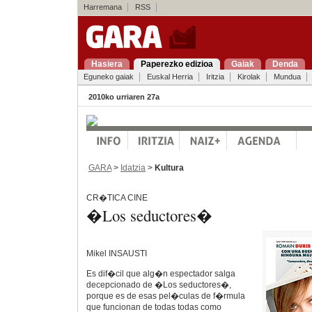
Harremana
RSS
Hasiera
Paperezko edizioa
Gaiak
Denda
Eguneko gaiak
Euskal Herria
Iritzia
Kirolak
Mundua
2010ko urriaren 27a
GARA
>
Idatzia
>
Kultura
CR�TICA CINE
�Los seductores�
Mikel INSAUSTI
Es dif�cil que alg�n espectador salga
decepcionado de �Los seductores�,
porque es de esas pel�culas de f�rmula
que funcionan de todas todas como