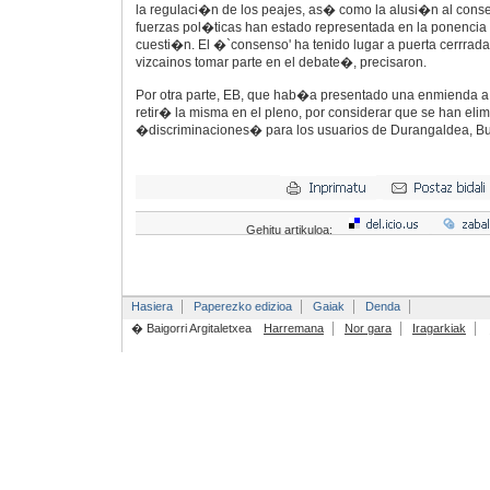
la regulaci�n de los peajes, as� como la alusi�n al cons
fuerzas pol�ticas han estado representada en la ponencia
cuesti�n. El �`consenso' ha tenido lugar a puerta cerrrad
vizcainos tomar parte en el debate�, precisaron.
Por otra parte, EB, que hab�a presentado una enmienda a la
retir� la misma en el pleno, por considerar que se han eli
�discriminaciones� para los usuarios de Durangaldea, Bus
Gehitu artikuloa:
Hasiera
Paperezko edizioa
Gaiak
Denda
� Baigorri Argitaletxea
Harremana
Nor gara
Iragarkiak