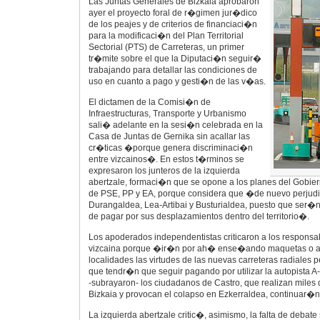
Las Juntas Generales de Bizkaia aprobaron
ayer el proyecto foral de r�gimen jur�dico
de los peajes y de criterios de financiaci�n
para la modificaci�n del Plan Territorial
Sectorial (PTS) de Carreteras, un primer
tr�mite sobre el que la Diputaci�n seguir�
trabajando para detallar las condiciones de
uso en cuanto a pago y gesti�n de las v�as.
El dictamen de la Comisi�n de
Infraestructuras, Transporte y Urbanismo
sali� adelante en la sesi�n celebrada en la
Casa de Juntas de Gernika sin acallar las
cr�ticas �porque genera discriminaci�n
entre vizcainos�. En estos t�rminos se
expresaron los junteros de la izquierda
abertzale, formaci�n que se opone a los planes del Gobiern
de PSE, PP y EA, porque considera que �de nuevo perjudi
Durangaldea, Lea-Artibai y Busturialdea, puesto que ser
de pagar por sus desplazamientos dentro del territorio�.
Los apoderados independentistas criticaron a los responsa
vizcaina porque �ir�n por ah� ense�ando maquetas o a
localidades las virtudes de las nuevas carreteras radiales
que tendr�n que seguir pagando por utilizar la autopista A-
-subrayaron- los ciudadanos de Castro, que realizan miles
Bizkaia y provocan el colapso en Ezkerraldea, continuar�
La izquierda abertzale critic�, asimismo, la falta de deba