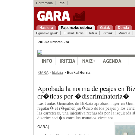
Harremana
RSS
Hasiera
Paperezko edizioa
Gaiak
Denda
Eguneko gaiak
Euskal Herria
Iritzia
Kirolak
Mundua
2010ko urriaren 27a
GARA
>
Idatzia
>
Euskal Herria
Aprobada la norma de peajes en Biz
cr�ticas por �discriminatoria�
Las Juntas Generales de Bizkaia aprobaron ayer en Gerni
regular� el r�gimen jur�dico de los peajes y los crite
las carreteras, una iniciativa rechazada por la izquierda 
discriminaci�n entre los usuarios vizcainos.
GARA |