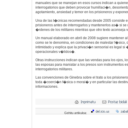
manuales que se manejan en esos cursos indican a quienes
interrogatorios que deben provocar humillaci�n, desorient
agotamiento, ansiedad y temor en los prisioneros y exponen
Una de las t�cnicas recomendadas desde 2005 consiste e
prisioneros antes de interrogarlos y mantenerlos as� si se
�rdenes de los militares mientras que otro texto aconseja v
Un manual elaborado en abril de 2008 sugiere mantener a
como se le denomina, en condiciones de malestar f�sico,
intimidado y explica que la privaci�n sensorial es legal si
operacionales v�lidos�.
Otras instrucciones indican que las vendas para los ojos, 
las esposas para maniatar a los presos son instrumentos es
interrogatorios militares.
Las convenciones de Ginebra sobre el trato a los prisione
toda �coerci�n f�sica o moral� y en particular las desti
informaciones.
Gehitu artikuloa: