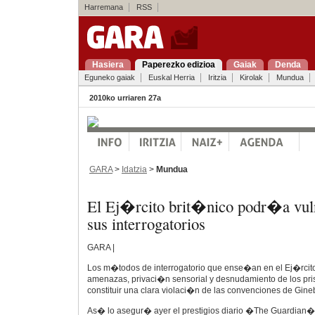
Harremana
RSS
Hasiera
Paperezko edizioa
Gaiak
Denda
Eguneko gaiak
Euskal Herria
Iritzia
Kirolak
Mundua
2010ko urriaren 27a
GARA
>
Idatzia
>
Mundua
El Ej�rcito brit�nico podr�a vuln
sus interrogatorios
GARA |
Los m�todos de interrogatorio que ense�an en el Ej�rcito
amenazas, privaci�n sensorial y desnudamiento de los pri
constituir una clara violaci�n de las convenciones de Gine
As� lo asegur� ayer el prestigios diario �The Guardian�,