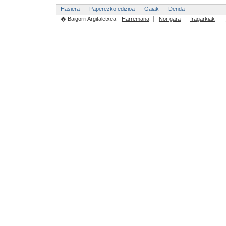
Hasiera
Paperezko edizioa
Gaiak
Denda
� Baigorri Argitaletxea
Harremana
Nor gara
Iragarkiak