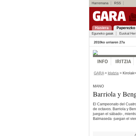
Harremana
RSS
Hasiera
Paperezko 
Eguneko gaiak
Euskal Her
2010ko urriaren 27a
GARA
>
Idatzia
> Kirolak
MANO
Barriola y Beng
El Campeonato del Cuatro 
de octavos. Barriola y Ben
juegan el sábado-, mientr
Balmaseda -juegan el vier