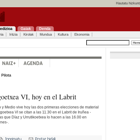
Hautatu hizkunt
edizioa
Gaiak
Denda
ria
Iritzia
Kirolak
Mundua
Kultura
Ekonomia
>
Pilota
oetxea VI, hoy en el Labrit
y Medio vive hoy las dos primeras elecciones de material
goetxea VI se citan a las 11.30 en el Labrit de Iruñea -
as que Díaz y Urrutikoetxea lo hacen a las 16.00 en
nes-.