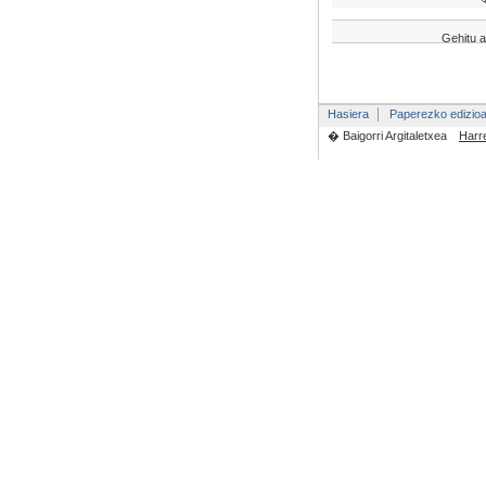
Gehitu a
Hasiera
Paperezko edizio
� Baigorri Argitaletxea
Harr