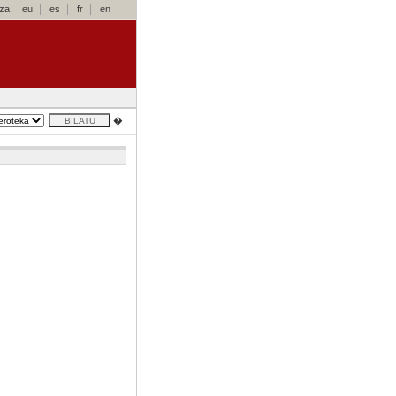
za:
eu
es
fr
en
�