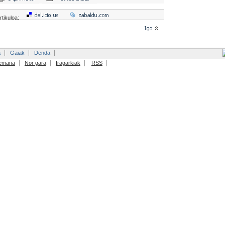
rtikuloa:
a
Gaiak
Denda
emana
Nor gara
Iragarkiak
RSS