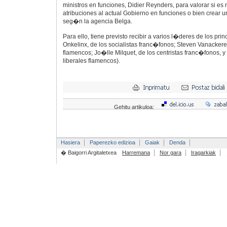
ministros en funciones, Didier Reynders, para valorar si es
atribuciones al actual Gobierno en funciones o bien crear 
seg�n la agencia Belga.
Para ello, tiene previsto recibir a varios l�deres de los prin
Onkelinx, de los socialistas franc�fonos; Steven Vanackere
flamencos; Jo�lle Milquet, de los centristas franc�fonos, 
liberales flamencos).
Gehitu artikuloa:
Hasiera
Paperezko edizioa
Gaiak
Denda
� Baigorri Argitaletxea
Harremana
Nor gara
Iragarkiak