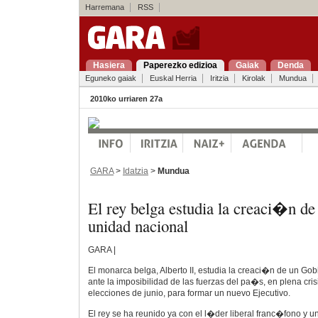
Harremana
RSS
Hasiera
Paperezko edizioa
Gaiak
Denda
Eguneko gaiak
Euskal Herria
Iritzia
Kirolak
Mundua
2010ko urriaren 27a
GARA
>
Idatzia
>
Mundua
El rey belga estudia la creaci�n d
unidad nacional
GARA |
El monarca belga, Alberto II, estudia la creaci�n de un G
ante la imposibilidad de las fuerzas del pa�s, en plena cri
elecciones de junio, para formar un nuevo Ejecutivo.
El rey se ha reunido ya con el l�der liberal franc�fono y u