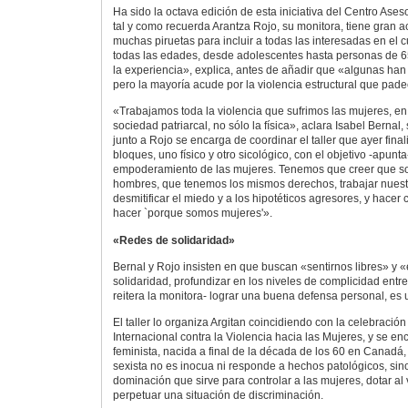
Ha sido la octava edición de esta iniciativa del Centro Ases
tal y como recuerda Arantza Rojo, su monitora, tiene gran a
muchas piruetas para incluir a todas las interesadas en el
todas las edades, desde adolescentes hasta personas de 6
la experiencia», explica, antes de añadir que «algunas han 
pero la mayoría acude por la violencia estructural que pad
«Trabajamos toda la violencia que sufrimos las mujeres, en 
sociedad patriarcal, no sólo la física», aclara Isabel Bernal,
junto a Rojo se encarga de coordinar el taller que ayer fin
bloques, uno físico y otro sicológico, con el objetivo -apunt
empoderamiento de las mujeres. Tenemos que creer que s
hombres, que tenemos los mismos derechos, trabajar nuest
desmitificar el miedo y a los hipotéticos agresores, y hace
hacer `porque somos mujeres'».
«Redes de solidaridad»
Bernal y Rojo insisten en que buscan «sentirnos libres» y 
solidaridad, profundizar en los niveles de complicidad entre
reitera la monitora- lograr una buena defensa personal, es u
El taller lo organiza Argitan coincidiendo con la celebració
Internacional contra la Violencia hacia las Mujeres, y se enc
feminista, nacida a final de la década de los 60 en Canadá,
sexista no es inocua ni responde a hechos patológicos, sin
dominación que sirve para controlar a las mujeres, dotar a
perpetuar una situación de discriminación.