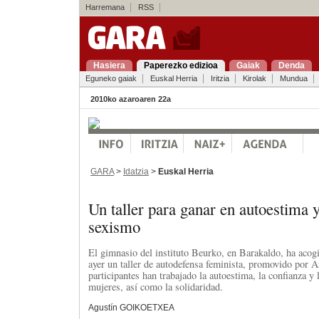
Harremana
RSS
Hasiera
Paperezko edizioa
Gaiak
Denda
Eguneko gaiak
Euskal Herria
Iritzia
Kirolak
Mundua
2010ko azaroaren 22a
GARA
>
Idatzia
>
Euskal Herria
Un taller para ganar en autoestima y
sexismo
El gimnasio del instituto Beurko, en Barakaldo, ha acog
ayer un taller de autodefensa feminista, promovido por A
participantes han trabajado la autoestima, la confianza y 
mujeres, así como la solidaridad.
Agustín GOIKOETXEA