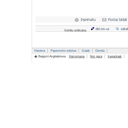
Gehitu artikuloa:
Hasiera
Paperezko edizioa
Gaiak
Denda
� Baigorri Argitaletxea
Harremana
Nor gara
Iragarkiak