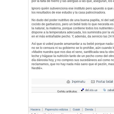
por la falta de hierro y las alergias a las que, aseguran, lo
Ignoro quién subvenciona ese instituto pero apuesto a que 
los resultados de ese estudio y la casa patrocinadora.
No dudo del poder nutritivo de una buena papilla, ni del sa
cocido de garbanzos, pero un bebé todo lo que necesita es 
la natural, la materna, porque contiene todos los nutrientes
dispone a la temperatura adecuada, los suministra por la ví
en el más entrañable pecho. Y, además, da servicio las 24 ho
Así que si usted puede amamantar a su bebé porque nada se 
no se lo censura ni su gobierno se lo prohíbe, aún cuando 
«Madre nuestra que nos das el seno, santificada sea tu obr
leche y hágase la nutrición tanto de un pecho como del otro
día dánosla hoy, y no compres sus sucedáneos así como no
reclamamos, que no hay nada más sano que el pezón, mas l
Nestlé».
Gehitu artikuloa:
Hasiera
Paperezko edizioa
Gaiak
Denda