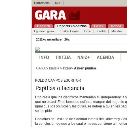
Harremana
RSS
Hasiera
Paperezko edizioa
Gaiak
Denda
Eguneko gaiak
Euskal Herria
Iritzia
Kirolak
Mundua
2011ko urtarrilaren 26a
GARA
>
Idatzia
> Iritzia>
Azken puntua
KOLDO CAMPOS ESCRITOR
Papillas o lactancia
Uno creía que los científicos mantenían su independencia
que no es así. Ellos tampoco están al margen del negocio 
igual que los políticos y las putas, se deben a quien les pa
se les pide.
Pediatras del Instituto de Sanidad Infantil del University C
la conclusión de que a los cuatro meses conviene alimentar