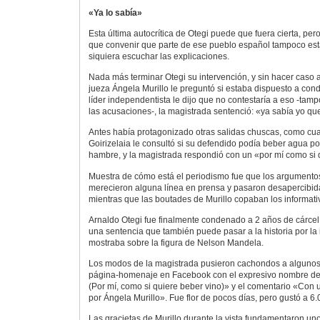
«Ya lo sabía»
Esta última autocrítica de Otegi puede que fuera cierta, pero 
que convenir que parte de ese pueblo español tampoco est
siquiera escuchar las explicaciones.
Nada más terminar Otegi su intervención, y sin hacer caso a
jueza Ángela Murillo le preguntó si estaba dispuesto a co
líder independentista le dijo que no contestaría a eso -ta
las acusaciones-, la magistrada sentenció: «ya sabía yo qu
Antes había protagonizado otras salidas chuscas, como c
Goirizelaia le consultó si su defendido podía beber agua 
hambre, y la magistrada respondió con un «por mí como si 
Muestra de cómo está el periodismo fue que los argumento
merecieron alguna línea en prensa y pasaron desapercibida
mientras que las boutades de Murillo copaban los informati
Arnaldo Otegi fue finalmente condenado a 2 años de cárcel 
una sentencia que también puede pasar a la historia por la
mostraba sobre la figura de Nelson Mandela.
Los modos de la magistrada pusieron cachondos a algunos,
página-homenaje en Facebook con el expresivo nombre de
(Por mí, como si quiere beber vino)» y el comentario «Con u
por Ángela Murillo». Fue flor de pocos días, pero gustó a 6
Las gracietas de Murillo durante la vista fundamentaron un