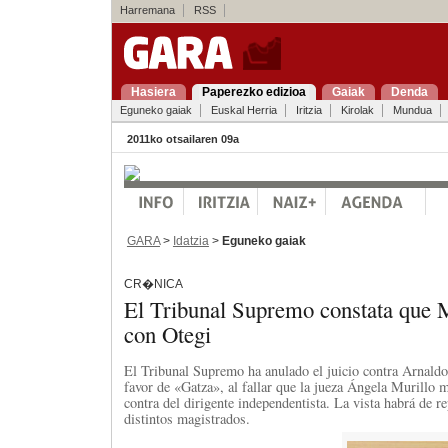
Harremana
RSS
Hasiera
Paperezko edizioa
Gaiak
Denda
Eguneko gaiak
Euskal Herria
Iritzia
Kirolak
Mundua
2011ko otsailaren 09a
GARA
>
Idatzia
>
Eguneko gaiak
CR�NICA
El Tribunal Supremo constata que 
con Otegi
El Tribunal Supremo ha anulado el juicio contra Arnaldo
favor de «Gatza», al fallar que la jueza Ángela Murillo m
contra del dirigente independentista. La vista habrá de r
distintos magistrados.