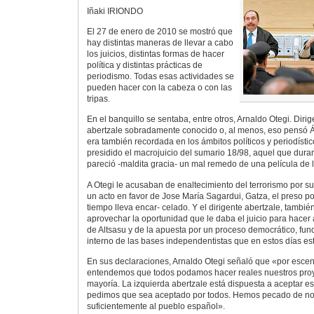
Iñaki IRIONDO
El 27 de enero de 2010 se mostró que
hay distintas maneras de llevar a cabo
los juicios, distintas formas de hacer
política y distintas prácticas de
periodismo. Todas esas actividades se
pueden hacer con la cabeza o con las
tripas.
En el banquillo se sentaba, entre otros, Arnaldo Otegi. Dirig
abertzale sobradamente conocido o, al menos, eso pensó Á
era también recordada en los ámbitos políticos y periodísti
presidido el macrojuicio del sumario 18/98, aquel que dur
pareció -maldita gracia- un mal remedo de una película de
A Otegi le acusaban de enaltecimiento del terrorismo por s
un acto en favor de Jose María Sagardui, Gatza, el preso p
tiempo lleva encar- celado. Y el dirigente abertzale, también
aprovechar la oportunidad que le daba el juicio para hacer
de Altsasu y de la apuesta por un proceso democrático, fu
interno de las bases independentistas que en estos días es
En sus declaraciones, Arnaldo Otegi señaló que «por esce
entendemos que todos podamos hacer reales nuestros proyec
mayoría. La izquierda abertzale está dispuesta a aceptar es
pedimos que sea aceptado por todos. Hemos pecado de no 
suficientemente al pueblo español».