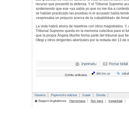
recurso que presentó la defensa. Y el Tribunal Supremo aca
sosteniendo que ese «ya sabía yo que no me iba a contest
se habían practicado las pruebas ni el acusado había tenido
«expresaba un prejucio acerca de la culpabilidad» de Arnal
La vista habrá ahora de repetirse con otros magistrados. Y, 
Tribunal Supremo queda en la memoria colectiva para el fu
que la propia Ángela Murillo forma parte del tribunal que ti
Otegi y otros dirigentes abertzales por la redada del 13 de 
Gehitu artikuloa:
Hasiera
Paperezko edizioa
Gaiak
Denda
� Baigorri Argitaletxea
Harremana
Nor gara
Iragarkiak