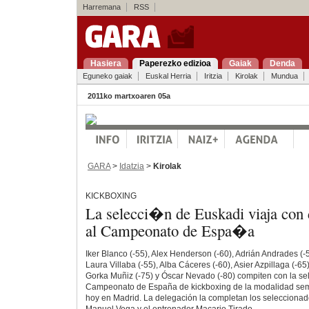
Harremana
RSS
Hasiera
Paperezko edizioa
Gaiak
Denda
Eguneko gaiak
Euskal Herria
Iritzia
Kirolak
Mundua
2011ko martxoaren 05a
GARA
>
Idatzia
>
Kirolak
KICKBOXING
La selecci�n de Euskadi viaja con 
al Campeonato de Espa�a
Iker Blanco (-55), Alex Henderson (-60), Adrián Andrades (
Laura Villaba (-55), Alba Cáceres (-60), Asier Azpillaga (-65
Gorka Muñiz (-75) y Óscar Nevado (-80) compiten con la se
Campeonato de España de kickboxing de la modalidad semi
hoy en Madrid. La delegación la completan los seleccionad