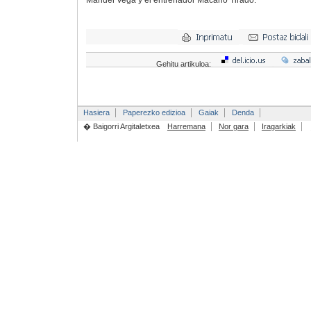
Manuel Vega y el entrenador Macario Tirado.
Gehitu artikuloa:
Hasiera
Paperezko edizioa
Gaiak
Denda
� Baigorri Argitaletxea
Harremana
Nor gara
Iragarkiak