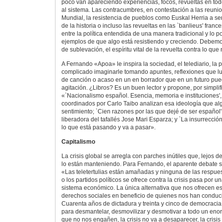
poco van apareciendo experiencias, focos, revueltas en tod
al sistema. Las contracumbres, en contestación a las reuni
Mundial, la resistencia de pueblos como Euskal Herria a s
de la historia o incluso las revueltas en las `banlieus' fran
entre la política entendida de una manera tradicional y lo po
ejemplos de que algo está resistiendo y creciendo. Debemo
de sublevación, el espíritu vital de la revuelta contra lo qu
A Fernando «Apoa» le inspira la sociedad, el telediario, la p
complicado imaginarle tomando apuntes, reflexiones que lu
de canción o acaso en un en borrador que en un futuro pued
agitación. ¿Libros? Es un buen lector y propone, por simplifica
«`Nacionalismo español. Esencia, memoria e instituciones',
coordinados por Carlo Taibo analizan esa ideología que a
sentimiento; `Cien razones por las que dejé de ser español'
liberadora del tafallés Jose Mari Esparza; y `La insurrección
lo que está pasando y va a pasar».
Capitalismo
La crisis global se arregla con parches inútiles que, lejos d
lo están manteniendo. Para Fernando, el aparente debate sob
«Las teletertulias están amañadas y ninguna de las respue
o los partidos políticos se ofrece contra la crisis pasa por un
sistema económico. La única alternativa que nos ofrecen e
derechos sociales en beneficio de quienes nos han conduci
Cuarenta años de dictadura y treinta y cinco de democracia 
para desmantelar, desmovilizar y desmotivar a todo un enorme
que no nos engañen, la crisis no va a desaparecer, la crisis 