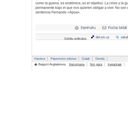
como la guerra, es endémica, es el objetivo. La crisis y la 
permanente bajo el que nos quieren obligar a vivir. No son u
sentencia Fernando «Apoa».
Gehitu artikuloa:
Hasiera
Paperezko edizioa
Gaiak
Denda
� Baigorri Argitaletxea
Harremana
Nor gara
Iragarkiak