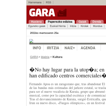
Harremana
RSS
Hasiera
Paperezko edizioa
Gaiak
Denda
Eguneko gaiak
Euskal Herria
Iritzia
Kirolak
Mundua
2011ko martxoaren 25a
GARA
>
Idatzia
>
Kultura
�No hay lugar para la utop�a; en 
han edificado centros comerciales
Fernando Apoa es un zaragozano que, tras abandonar El
de las bandas más estimadas del jarkore estatal, se trasl
para ser el nuevo vocalista de Kuraia, grupo que abrumó
musical, como por la capacidad escénica y de comunica
Tras el desvanecimiento de Kuraia, surgió Estricalla, qu
Irun su nuevo disco, «Fuegos olímpicos», en un festival a