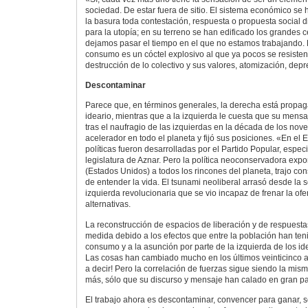
sociedad. De estar fuera de sitio. El sistema económico se
la basura toda contestación, respuesta o propuesta social 
para la utopía; en su terreno se han edificado los grandes
dejamos pasar el tiempo en el que no estamos trabajando. 
consumo es un cóctel explosivo al que ya pocos se resisten.
destrucción de lo colectivo y sus valores, atomización, depre
Descontaminar
Parece que, en términos generales, la derecha está propa
ideario, mientras que a la izquierda le cuesta que su mens
tras el naufragio de las izquierdas en la década de los nove
acelerador en todo el planeta y fijó sus posiciones. «En el
políticas fueron desarrolladas por el Partido Popular, espe
legislatura de Aznar. Pero la política neoconservadora exp
(Estados Unidos) a todos los rincones del planeta, trajo co
de entender la vida. El tsunami neoliberal arrasó desde la 
izquierda revolucionaria que se vio incapaz de frenar la ofe
alternativas.
La reconstrucción de espacios de liberación y de respuestas
medida debido a los efectos que entre la población han teni
consumo y a la asunción por parte de la izquierda de los i
Las cosas han cambiado mucho en los últimos veinticinco a
a decir! Pero la correlación de fuerzas sigue siendo la misma
más, sólo que su discurso y mensaje han calado en gran pa
El trabajo ahora es descontaminar, convencer para ganar, s