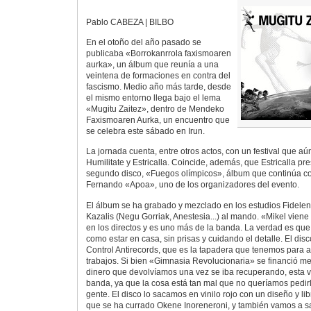
Pablo CABEZA | BILBO
En el otoño del año pasado se
publicaba «Borrokanrrola faxismoaren
aurka», un álbum que reunía a una
veintena de formaciones en contra del
fascismo. Medio año más tarde, desde
el mismo entorno llega bajo el lema
«Mugitu Zaitez», dentro de Mendeko
Faxismoaren Aurka, un encuentro que
se celebra este sábado en Irun.
La jornada cuenta, entre otros actos, con un festival que a
Humilitate y Estricalla. Coincide, además, que Estricalla pr
segundo disco, «Fuegos olímpicos», álbum que continúa con
Fernando «Apoa», uno de los organizadores del evento.
El álbum se ha grabado y mezclado en los estudios Fidelen
Kazalis (Negu Gorriak, Anestesia...) al mando. «Mikel viene
en los directos y es uno más de la banda. La verdad es que
como estar en casa, sin prisas y cuidando el detalle. El di
Control Antirecords, que es la tapadera que tenemos para a
trabajos. Si bien «Gimnasia Revolucionaria» se financió me
dinero que devolvíamos una vez se iba recuperando, esta ve
banda, ya que la cosa está tan mal que no queríamos pedir
gente. El disco lo sacamos en vinilo rojo con un diseño y lib
que se ha currado Okene Inoreneroni, y también vamos a s