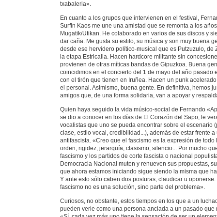
txabaleria».
En cuanto a los grupos que intervienen en el festival, Fern
Surfin Kaos me une una amistad que se remonta a los años
Mugatik/Utikan. He colaborado en varios de sus discos y s
dar caña. Me gusta su estilo, su música y son muy buena ge
desde ese hervidero político-musical que es Putzuzulo, de 
la etapa Estricalla. Hacen hardcore militante sin concesio
provienen de otras míticas bandas de Gipuzkoa. Buena g
coincidimos en el concierto del 1 de mayo del año pasado 
con el tirón que tienen en Iruñea. Hacen un punk acelerado 
el personal. Asimismo, buena gente. En definitiva, hemos 
amigos que, de una forma solidaria, van a apoyar y respaldar
Quien haya seguido la vida músico-social de Fernando «A
se dio a conocer en los días de El Corazón del Sapo, le ve
vocalistas que uno se pueda encontrar sobre el escenario (
clase, estilo vocal, credibilidad...), además de estar frent
antifascista. «Creo que el fascismo es la expresión de todo
orden, rigidez, jerarquía, clasismo, silencio... Por mucho q
fascismo y los partidos de corte fascista o nacional populist
Democracia Nacional muten y renueven sus propuestas, su 
que ahora estamos iniciando sigue siendo la misma que ha
Y ante esto sólo caben dos posturas, claudicar u oponerse.
fascismo no es una solución, sino parte del problema».
Curiosos, no obstante, estos tiempos en los que a un lucha
pueden verle como una persona anclada a un pasado que n
«Sí, cada vez más uno tiene la sensación de ser un element