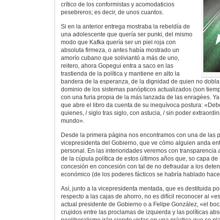
crítico de los conformistas y acomodaticios
pesebreros; es decir, de unos cuantos.
Si en la anterior entrega mostraba la rebeldía de
una adolescente que quería ser punki, del mismo
modo que Kafka quería ser un piel roja con
absoluta firmeza, o antes había mostrado un
amorío cubano que soliviantó a más de uno,
reitero, ahora Gopegui entra a saco en las
trastienda de la política y mantiene en alto la
bandera de la esperanza, de la dignidad de quien no dobla 
dominio de los sistemas panópticos actualizados (son tiemp
con una furia propia de la más lanzada de las enragèes. Ya 
que abre el libro da cuenta de su inequívoca postura: «Deb
quienes, / siglo tras siglo, con astucia, / sin poder extraordi
mundo».
Desde la primera página nos encontramos con una de las pr
vicepresidenta del Gobierno, que ve cómo alguien anda en
personal. En las interioridades veremos con transparencia
de la cúpula política de estos últimos años que, so capa de
concesión en concesión con tal de no defraudar a los deten
económico (de los poderes fácticos se habría hablado hace
Así, junto a la vicepresidenta mentada, que es destituida 
respecto a las cajas de ahorro, no es difícil reconocer al «
actual presidente de Gobierno o a Felipe González, «el boc
crujidos entre las proclamas de izquierda y las políticas a