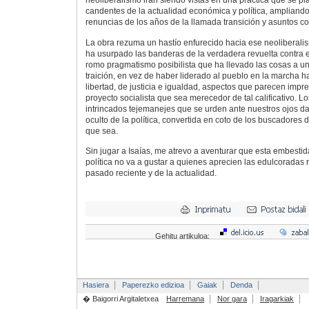
neoliberalismo irán siendo vistas en una práctica que se 
candentes de la actualidad económica y política, ampliando
renuncias de los años de la llamada transición y asuntos 
La obra rezuma un hastío enfurecido hacia ese neoliberali
ha usurpado las banderas de la verdadera revuelta contra 
romo pragmatismo posibilista que ha llevado las cosas a un
traición, en vez de haber liderado al pueblo en la marcha 
libertad, de justicia e igualdad, aspectos que parecen impr
proyecto socialista que sea merecedor de tal calificativo. Lo
intrincados tejemanejes que se urden ante nuestros ojos dan
oculto de la política, convertida en coto de los buscadores de 
que sea.
Sin jugar a Isaías, me atrevo a aventurar que esta embestid
política no va a gustar a quienes aprecien las edulcoradas
pasado reciente y de la actualidad.
Gehitu artikuloa:
Hasiera
Paperezko edizioa
Gaiak
Denda
� Baigorri Argitaletxea
Harremana
Nor gara
Iragarkiak