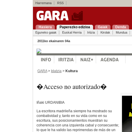
Harremana
RSS
Hasiera
Paperezko edizioa
Gaiak
Denda
Eguneko gaiak
Euskal Herria
Iritzia
Kirolak
Mundua
2011ko ekainaren 04a
GARA
>
Idatzia
>
Kultura
�Acceso no autorizado�
Iñaki URDANIBIA
La escritora madrileña siempre ha mostrado su
combatividad y, tanto en su vida como en su
escritura, sus posicionamientos muestran su
coherencia con una izquierda cabal y consecuente;
lo que le ha valido las reprimendas de más de un