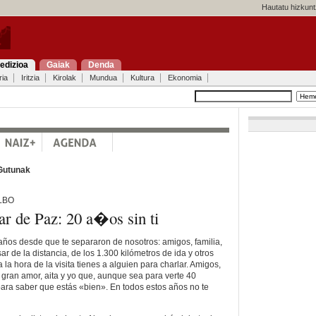
Hautatu hizkunt
edizioa
Gaiak
Denda
ria
Iritzia
Kirolak
Mundua
Kultura
Ekonomia
Gutunak
ILBO
r de Paz: 20 a�os sin ti
ños desde que te separaron de nosotros: amigos, familia,
ar de la distancia, de los 1.300 kilómetros de ida y otros
 la hora de la visita tienes a alguien para charlar. Amigos,
 gran amor, aita y yo que, aunque sea para verte 40
ara saber que estás «bien». En todos estos años no te