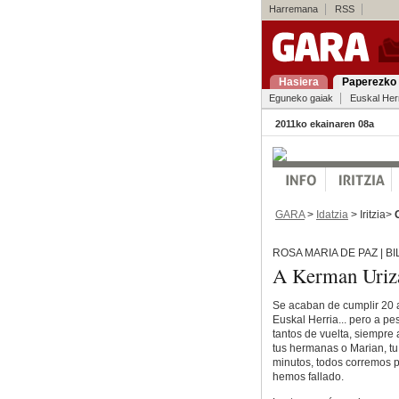
Harremana
RSS
Hasiera
Paperezko 
Eguneko gaiak
Euskal Her
2011ko ekainaren 08a
GARA
>
Idatzia
> Iritzia>
ROSA MARIA DE PAZ | B
A Kerman Uriza
Se acaban de cumplir 20 a
Euskal Herria... pero a pes
tantos de vuelta, siempre a
tus hermanas o Marian, tu
minutos, todos corremos p
hemos fallado.