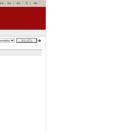
za:
eu
es
fr
en
�