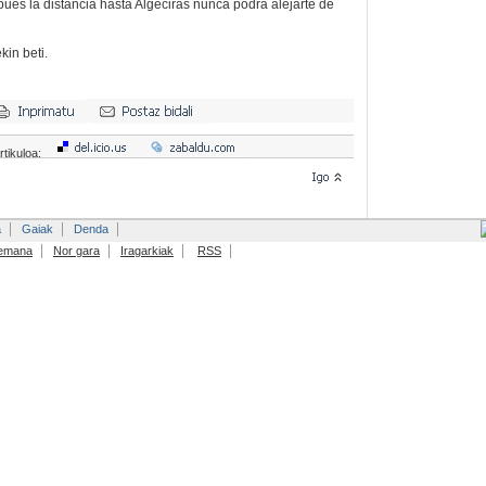
pues la distancia hasta Algeciras nunca podrá alejarte de
kin beti.
rtikuloa:
a
Gaiak
Denda
emana
Nor gara
Iragarkiak
RSS