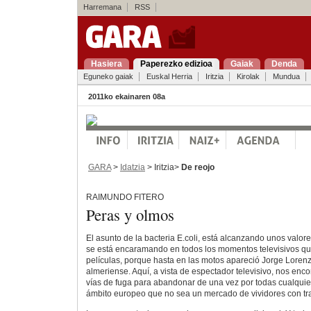
Harremana
RSS
Hasiera
Paperezko edizioa
Gaiak
Denda
Eguneko gaiak
Euskal Herria
Iritzia
Kirolak
Mundua
2011ko ekainaren 08a
GARA
>
Idatzia
> Iritzia>
De reojo
RAIMUNDO FITERO
Peras y olmos
El asunto de la bacteria E.coli, está alcanzando unos valor
se está encaramando en todos los momentos televisivos qu
películas, porque hasta en las motos apareció Jorge Lorenz
almeriense. Aquí, a vista de espectador televisivo, nos enc
vías de fuga para abandonar de una vez por todas cualquier
ámbito europeo que no sea un mercado de vividores con tr