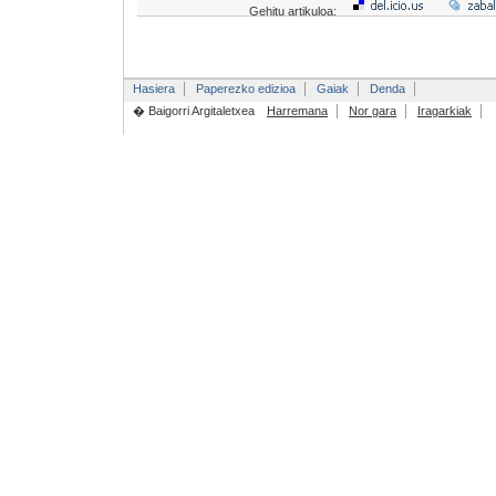
Gehitu artikuloa:
Hasiera
Paperezko edizioa
Gaiak
Denda
� Baigorri Argitaletxea
Harremana
Nor gara
Iragarkiak