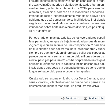
Las argumentaciones empiezan con un condicional. Y toda
si estas veintidós muertes y cientos de afectados fueran en 
mediterráneo, ya hubiera intervenido la OTAN para arreglar
Alemania, es decir, el corazón de la macedonia económica 
tratando de refilón, superficialmente, y nadie se atreve a p
gobierno que está demostrando su inutilidad, su ineficienci
seguir así, haciendo el ridículo de esta pertinaz manera, v
infundadas sobre hortalizas o brotes diversos, es posible q
ya ni automóviles.
Por otro lado en muchas tertulias de los «verdaderos espa
fase paranoica, aunque de baja intensidad porque de momen
ZP, pero que creen se trata de una conspiración. Y para fin
de que cuando hace sol, va mal para los labradores y cuan
siempre se quejan y piden dinero para paliar sus supuesta
parece que en una semana han perdido millones de euros. 
afecta, pero ¿es para tanto? Nos ha sorprendido un cargo 
agrícola quejándose por la cantidad ínfima destinada a pali
instituciones europeas y la denuncia de que se tiene que 
lo que se ha perdido para acceder a las ayudas.
Quizás todo se resuma en lo dicho por Óscar Jaenada, sob
serie «Piratas», Pilar Rubio: «no se puede pedir peras al 
desmontar de manera más cruel un producto televisivo.