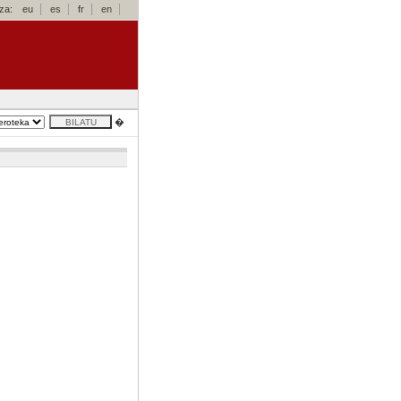
za:
eu
es
fr
en
�