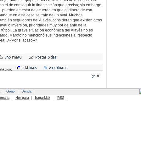
ejor para el equipo, tanto en su intento de ascenso a la
en el de conseguir la financiación que precisa; sin embargo,
, pueden de estar de acuerdo en que el dinero de esa
 aunque en este caso se trate de un aval. Muchos
 también seguidores del Alavés, consideran que existen otros
aval o inversión, prioridades muy por delante de la
 fútbol. La grave situación económica del Alavés no es
bargo, Maroto no mencionó sus intenciones al respecto
ral. ¿«Por si acaso»?
rtikuloa:
a
Gaiak
Denda
emana
Nor gara
Iragarkiak
RSS