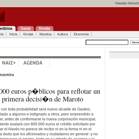
Hautatu hizkunt
edizioa
Gaiak
Denda
ria
Iritzia
Kirolak
Mundua
Kultura
Ekonomia
Ikusmira
000 euros p�blicos para reflotar un
, primera decisi�n de Maroto
e con toda probabilidad será nuevo alcalde de Gasteiz,
dado a algunos e indignado a otros, pero sorprendido a
er, antes de conformarse la nueva corporación municipal,
ento avalará con 800.000 euros el crédito solicitado por
ar el Alavés no parece de recibo ni en la forma ni en el
a duda que los aficionados y ciudadanos en general -y no