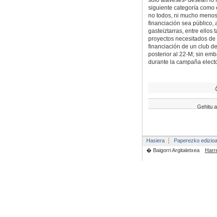
sólo alaveses- desean lo m
siguiente categoría como 
no todos, ni mucho menos
financiación sea público,
gasteiztarras, entre ellos
proyectos necesitados de 
financiación de un club de
posterior al 22-M; sin em
durante la campaña electo
Gehitu a
Hasiera
Paperezko edizio
� Baigorri Argitaletxea
Harr