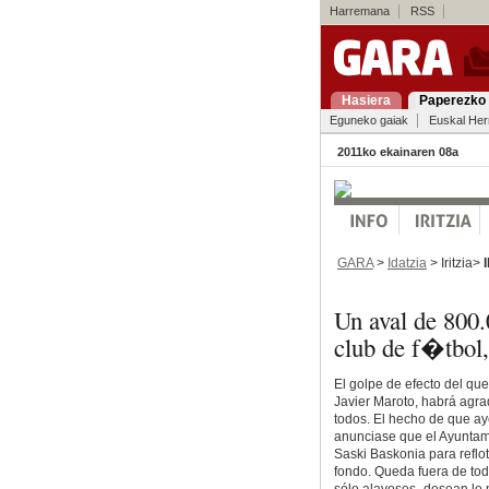
Harremana
RSS
Hasiera
Paperezko 
Eguneko gaiak
Euskal Her
2011ko ekainaren 08a
GARA
>
Idatzia
> Iritzia>
Un aval de 800.
club de f�tbol
El golpe de efecto del qu
Javier Maroto, habrá agra
todos. El hecho de que ay
anunciase que el Ayuntami
Saski Baskonia para reflot
fondo. Queda fuera de tod