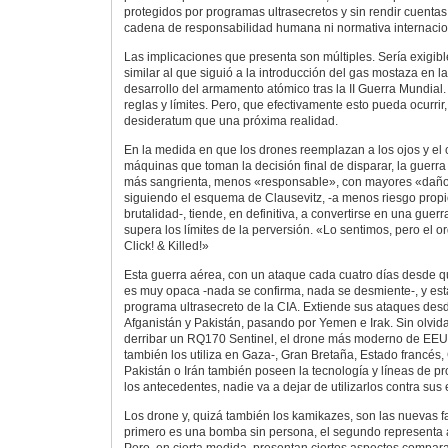
protegidos por programas ultrasecretos y sin rendir cuentas
cadena de responsabilidad humana ni normativa internacio
Las implicaciones que presenta son múltiples. Sería exigibl
similar al que siguió a la introducción del gas mostaza en la
desarrollo del armamento atómico tras la II Guerra Mundia
reglas y límites. Pero, que efectivamente esto pueda ocurri
desideratum que una próxima realidad.
En la medida en que los drones reemplazan a los ojos y el
máquinas que toman la decisión final de disparar, la guerra
más sangrienta, menos «responsable», con mayores «daños
siguiendo el esquema de Clausevitz, -a menos riesgo propi
brutalidad-, tiende, en definitiva, a convertirse en una guer
supera los límites de la perversión. «Lo sentimos, pero el 
Click! & Killed!»
Esta guerra aérea, con un ataque cada cuatro días desde 
es muy opaca -nada se confirma, nada se desmiente-, y es
programa ultrasecreto de la CIA. Extiende sus ataques des
Afganistán y Pakistán, pasando por Yemen e Irak. Sin olvid
derribar un RQ170 Sentinel, el drone más moderno de EEUU
también los utiliza en Gaza-, Gran Bretaña, Estado francés, 
Pakistán o Irán también poseen la tecnología y líneas de pr
los antecedentes, nadie va a dejar de utilizarlos contra sus
Los drone y, quizá también los kamikazes, son las nuevas fa
primero es una bomba sin persona, el segundo representa