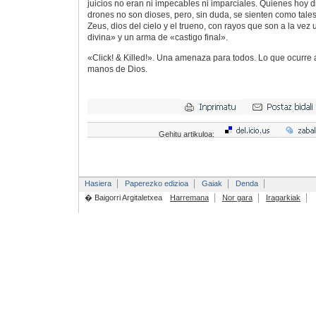
juicios no eran ni impecables ni imparciales. Quienes hoy di
drones no son dioses, pero, sin duda, se sienten como tale
Zeus, dios del cielo y el trueno, con rayos que son a la vez 
divina» y un arma de «castigo final».
«Click! & Killed!». Una amenaza para todos. Lo que ocurre a
manos de Dios.
Gehitu artikuloa:
Hasiera
Paperezko edizioa
Gaiak
Denda
� Baigorri Argitaletxea
Harremana
Nor gara
Iragarkiak