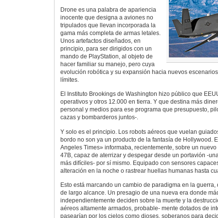
Drone es una palabra de apariencia
inocente que designa a aviones no
tripulados que llevan incorporada la
gama más completa de armas letales.
Unos artefactos diseñados, en
principio, para ser dirigidos con un
mando de PlayStation, al objeto de
hacer familiar su manejo, pero cuya
evolución robótica y su expansión hacia nuevos escenario
límites.
El Instituto Brookings de Washington hizo público que EEU
operativos y otros 12.000 en tierra. Y que destina más din
personal y medios para ese programa que presupuesto, pilo
cazas y bombarderos juntos-.
Y solo es el principio. Los robots aéreos que vuelan guiad
bordo no son ya un producto de la fantasía de Hollywood. El
Angeles Times» informaba, recientemente, sobre un nuevo p
47B, capaz de aterrizar y despegar desde un portavión -un
más difíciles- por sí mismo. Equipado con sensores capaces
alteración en la noche o rastrear huellas humanas hasta cu
Esto está marcando un cambio de paradigma en la guerra,
de largo alcance. Un presagio de una nueva era donde má
independientemente deciden sobre la muerte y la destrucci
aéreos altamente armados, probable- mente dotados de inteli
pasearían por los cielos como dioses, soberanos para decidir