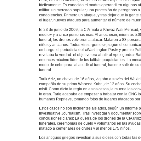
Pero, en cierta medida, presentan ciertos aspectos compar
tácticamente. Es conocido el modus operandi en algunos at
militar: un mercado popular, una procesión de peregrinos 
condolencias. Primero un ataque, y tras dejar que la gente
el lugar, nuevos ataques para aumentar el número de muert
El 23 de junio de 2009, la CIA mata a Khwaz Wali Mehsud
medio» y a cinco personas más. Al anochecer, mientras 5.0
funeral, los drones volvieron a atacar. Mataron a 83 person
niños y ancianos. Todos «insurgentes», según el comunicad
embargo, el periodista del «Washington Post» y premio Pulli
revelaba la verdad: el objetivo era abatir al «pez gordo» Ba
entonces máximo líder de los talibán paquistaníes. La mecá
modo de cebo para, al acudir al funeral, hacerle salir de su 
funeral.
Tarik Aziz, un chaval de 16 años, viajaba a través del Wazir
compañía de su primo Waheed Kahn, de 12 años. Su coche 
misil. Como dicta la regla en estos casos, la muerte los con
lo eran. Tariq acababa de empezar a trabajar con la ONG 
humanos Reprieve, tomando fotos de lugares atacados por
Estos casos no son incidentes aislados, según un informe p
Investigative Journalism. Tras investigar y documentar sobre
conclusiones claras: La guerra de los drones de la CIA utili
funerales, ceremonias de duelo y voluntarios en las ayudas
matado a centenares de civiles y al menos 175 niños.
Los antiguos griegos investían a sus dioses con todas las