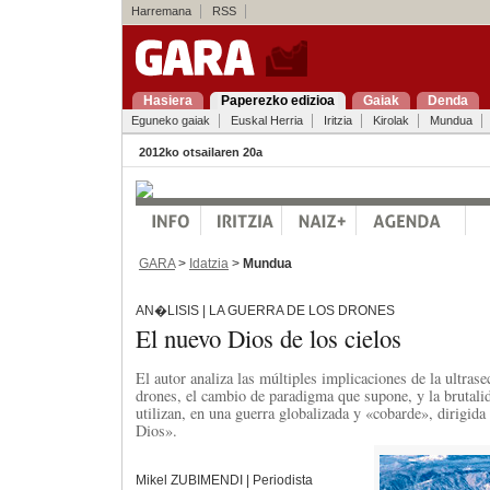
Harremana
RSS
Hasiera
Paperezko edizioa
Gaiak
Denda
Eguneko gaiak
Euskal Herria
Iritzia
Kirolak
Mundua
2012ko otsailaren 20a
GARA
>
Idatzia
>
Mundua
AN�LISIS | LA GUERRA DE LOS DRONES
El nuevo Dios de los cielos
El autor analiza las múltiples implicaciones de la ultrase
drones, el cambio de paradigma que supone, y la brutalid
utilizan, en una guerra globalizada y «cobarde», dirigida
Dios».
Mikel ZUBIMENDI | Periodista