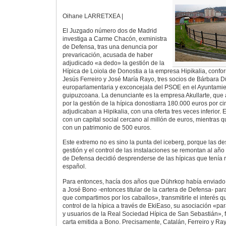
Oihane LARRETXEA |
El Juzgado número dos de Madrid
investiga a Carme Chacón, exministra
de Defensa, tras una denuncia por
prevaricación, acusada de haber
adjudicado «a dedo» la gestión de la
Hípica de Loiola de Donostia a la empresa Hipikalia, confo
Jesús Ferreiro y José María Rayo, tres socios de Bárbara D
europarlamentaria y exconcejala del PSOE en el Ayuntamien
guipuzcoana. La denunciante es la empresa Akullarte, que 
por la gestión de la hípica donostiarra 180.000 euros por c
adjudicaban a Hipikalia, con una oferta tres veces inferior. 
con un capital social cercano al millón de euros, mientras 
con un patrimonio de 500 euros.
Este extremo no es sino la punta del iceberg, porque las d
gestión y el control de las instalaciones se remontan al año
de Defensa decidió desprenderse de las hípicas que tenía r
español.
Para entonces, hacía dos años que Dührkop había enviado
a José Bono -entonces titular de la cartera de Defensa- par
que compartimos por los caballos», transmitirle el interés qu
control de la hípica a través de EkiEaso, su asociación «par
y usuarios de la Real Sociedad Hípica de San Sebastián», 
carta emitida a Bono. Precisamente, Catalán, Ferreiro y Ra