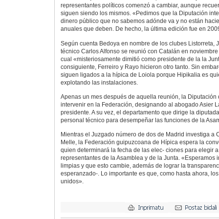
representantes políticos comenzó a cambiar, aunque recuer
siguen siendo los mismos. «Pedimos que la Diputación int
dinero público que no sabemos adónde va y no están haci
anuales que deben. De hecho, la última edición fue en 200
Según cuenta Bedoya en nombre de los clubes Listorreta, J
técnico Carlos Alfonso se reunió con Catalán en noviembre 
cual «misteriosamente dimitió como presidente de la la Junt
consiguiente, Ferreiro y Rayo hicieron otro tanto. Sin emba
siguen ligados a la hípica de Loiola porque Hipikalia es qui
explotando las instalaciones.
Apenas un mes después de aquella reunión, la Diputación
intervenir en la Federación, designando al abogado Asier 
presidente. A su vez, el departamento que dirige la diputa
personal técnico para desempeñar las funciones de la Asa
Mientras el Juzgado número de dos de Madrid investiga a
Melle, la Federación guipuzcoana de Hípica espera la conv
quien determinará la fecha de las elec- ciones para elegir 
representantes de la Asamblea y de la Junta. «Esperamos i
limpias y que esto cambie, además de lograr la transparenc
esperanzado-. Lo importante es que, como hasta ahora, lo
unidos».