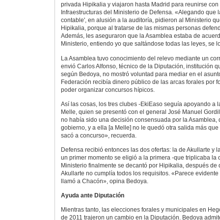
privada Hipikalia y viajaron hasta Madrid para reunirse con
Infraestructuras del Ministerio de Defensa. «Alegando que 
contable', en alusión a la auditoría, pidieron al Ministerio q
Hipikalia, porque al tratarse de las mismas personas defend
Además, les aseguraron que la Asamblea estaba de acuerd
Ministerio, entiendo yo que saltándose todas las leyes, se l
La Asamblea tuvo conocimiento del relevo mediante un corr
envió Carlos Alfonso, técnico de la Diputación, institución 
según Bedoya, no mostró voluntad para mediar en el asunto
Federación recibía dinero público de las arcas forales por f
poder organizar concursos hípicos.
Así las cosas, los tres clubes -EkiEaso seguía apoyando a l
Melle, quien se presentó con el general José Manuel Gord
no había sido una decisión consensuada por la Asamblea, 
gobierno, y a ella [a Melle] no le quedó otra salida más que c
sacó a concurso», recuerda.
Defensa recibió entonces las dos ofertas: la de Akullarte y 
un primer momento se eligió a la primera -que triplicaba la 
Ministerio finalmente se decantó por Hipikalia, después de
Akullarte no cumplía todos los requisitos. «Parece eviden
llamó a Chacón», opina Bedoya.
Ayuda ante Diputación
Mientras tanto, las elecciones forales y municipales en Heg
de 2011 trajeron un cambio en la Diputación. Bedoya admite