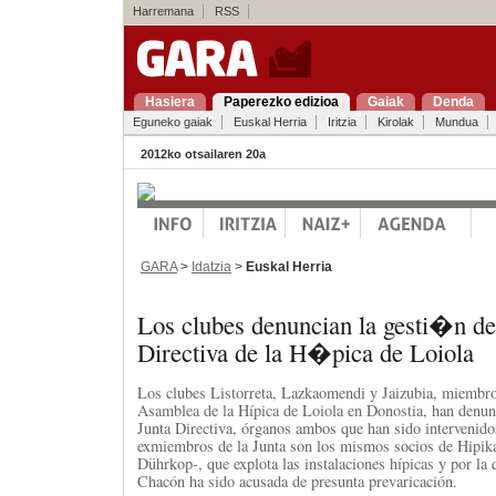
Harremana
RSS
Hasiera
Paperezko edizioa
Gaiak
Denda
Eguneko gaiak
Euskal Herria
Iritzia
Kirolak
Mundua
2012ko otsailaren 20a
GARA
>
Idatzia
>
Euskal Herria
Los clubes denuncian la gesti�n de
Directiva de la H�pica de Loiola
Los clubes Listorreta, Lazkaomendi y Jaizubia, miembro
Asamblea de la Hípica de Loiola en Donostia, han denunc
Junta Directiva, órganos ambos que han sido intervenido
exmiembros de la Junta son los mismos socios de Hipik
Dührkop-, que explota las instalaciones hípicas y por la
Chacón ha sido acusada de presunta prevaricación.