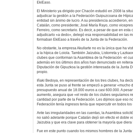
EkiEaso.
El Ministerio ya dirigido por Chacón estudió en 2008 la situ
adjudicar la gestión a la Federación Guipuzcoana de Hípic
entidad sin ánimo de lucro. A su presidencia accedieron, en
Catalán, como presidente; José María Rayo, como vicepresid
Ferreiro, como secretario. Es decir, a pesar de que en esta
adjudicarlo «a dedo», delegó esa responsabilidad en las 
formaban EkiEaso a través de la Junta de la Federación.
No obstante, la empresa Akullarte no es la única que ha vis
a la hípica de Loiola. También Jaizubia, Listorreta y Lazkao
clubes que conforman la Asamblea de la Federación -el cua
además en los últimos dos años han denunciado en reitera
Diputación de Gipuzkoa la gestión interesada de la Junta Di
propio.
Iñaki Bedoya, en representación de los tres clubes, ha de
esta Junta se puso al frente se empezó a generar «mucho 
presupuesto anual de 18.000 euros a casi 600.000. A pesar
aumento, asegura que «el resto de los clubes seguíamos r
cantidad por parte de la Federación. Les dijimos que eso no 
Federación tenía ingresos tenía que repercutir en todos los
Ante las irregularidades en las cuentas, la Asamblea solicit
no salió adelante porque Catalán dejó sin efecto el doble v
Jaizubia y que era clave para obtener la mayoría que diera l
Fue en este punto cuando los mismos hombres de la Junta 