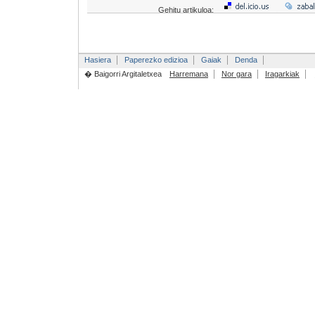
Gehitu artikuloa:
Hasiera
Paperezko edizioa
Gaiak
Denda
� Baigorri Argitaletxea
Harremana
Nor gara
Iragarkiak