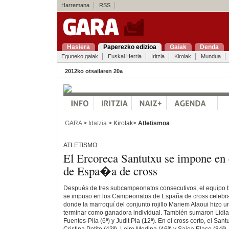
Harremana
RSS
Hasiera
Paperezko edizioa
Gaiak
Denda
Eguneko gaiak
Euskal Herria
Iritzia
Kirolak
Mundua
2012ko otsailaren 20a
GARA
>
Idatzia
> Kirolak>
Atletismoa
ATLETISMO
El Ercoreca Santutxu se impone en
de Espa�a de cross
Después de tres subcampeonatos consecutivos, el equipo b
se impuso en los Campeonatos de España de cross celebr
donde la marroquí del conjunto rojillo Mariem Alaoui hizo u
terminar como ganadora individual. También sumaron Lidia R
Fuentes-Pila (6ª) y Judit Pla (12ª). En el cross corto, el Sa