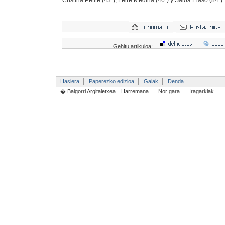
Cristina Petite (43ª), Leire Medina (46ª) y Saioa Elaso (84ª).
Gehitu artikuloa:
Hasiera
Paperezko edizioa
Gaiak
Denda
� Baigorri Argitaletxea
Harremana
Nor gara
Iragarkiak