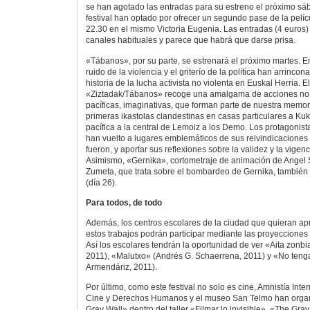
se han agotado las entradas para su estreno el próximo sá
festival han optado por ofrecer un segundo pase de la pelíc
22.30 en el mismo Victoria Eugenia. Las entradas (4 euros) 
canales habituales y parece que habrá que darse prisa.
«Tábanos», por su parte, se estrenará el próximo martes. E
ruido de la violencia y el griterío de la política han arrinc
historia de la lucha activista no violenta en Euskal Herria. 
«Ziztadak/Tábanos» recoge una amalgama de acciones no v
pacíficas, imaginativas, que forman parte de nuestra memori
primeras ikastolas clandestinas en casas particulares a Kuk
pacífica a la central de Lemoiz a los Demo. Los protagonis
han vuelto a lugares emblemáticos de sus reivindicaciones 
fueron, y aportar sus reflexiones sobre la validez y la vigenc
Asimismo, «Gernika», cortometraje de animación de Angel
Zumeta, que trata sobre el bombardeo de Gernika, también s
(día 26).
Para todos, de todo
Además, los centros escolares de la ciudad que quieran ap
estos trabajos podrán participar mediante las proyecciones
Así los escolares tendrán la oportunidad de ver «Aita zonb
2011), «Malutxo» (Andrés G. Schaerrena, 2011) y «No ten
Armendáriz, 2011).
Por último, como este festival no solo es cine, Amnistía Inter
Cine y Derechos Humanos y el museo San Telmo han organ
Gray Wall» dentro del taller «Filmar lo invisible». «The Gr