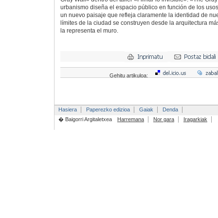
urbanismo diseña el espacio público en función de los usos
un nuevo paisaje que refleja claramente la identidad de nue
límites de la ciudad se construyen desde la arquitectura má
la representa el muro.
Gehitu artikuloa:
Hasiera
Paperezko edizioa
Gaiak
Denda
� Baigorri Argitaletxea
Harremana
Nor gara
Iragarkiak