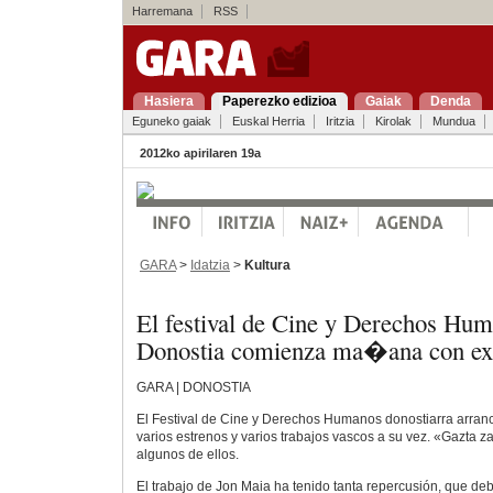
Harremana
RSS
Hasiera
Paperezko edizioa
Gaiak
Denda
Eguneko gaiak
Euskal Herria
Iritzia
Kirolak
Mundua
2012ko apirilaren 19a
GARA
>
Idatzia
>
Kultura
El festival de Cine y Derechos Hu
Donostia comienza ma�ana con e
GARA | DONOSTIA
El Festival de Cine y Derechos Humanos donostiarra arra
varios estrenos y varios trabajos vascos a su vez. «Gazta z
algunos de ellos.
El trabajo de Jon Maia ha tenido tanta repercusión, que de