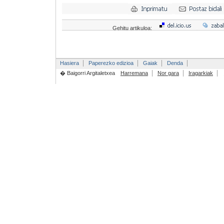
Gehitu artikuloa:
Hasiera
Paperezko edizioa
Gaiak
Denda
� Baigorri Argitaletxea
Harremana
Nor gara
Iragarkiak