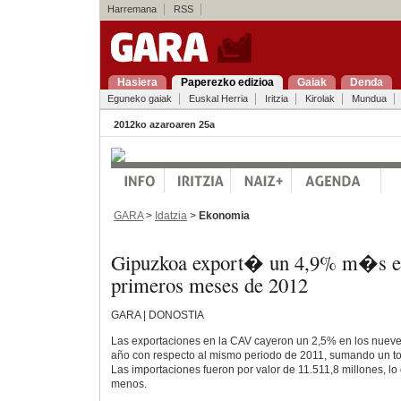
Harremana
RSS
Hasiera
Paperezko edizioa
Gaiak
Denda
Eguneko gaiak
Euskal Herria
Iritzia
Kirolak
Mundua
2012ko azaroaren 25a
GARA
>
Idatzia
>
Ekonomia
Gipuzkoa export� un 4,9% m�s en
primeros meses de 2012
GARA | DONOSTIA
Las exportaciones en la CAV cayeron un 2,5% en los nuev
año con respecto al mismo periodo de 2011, sumando un tot
Las importaciones fueron por valor de 11.511,8 millones, 
menos.