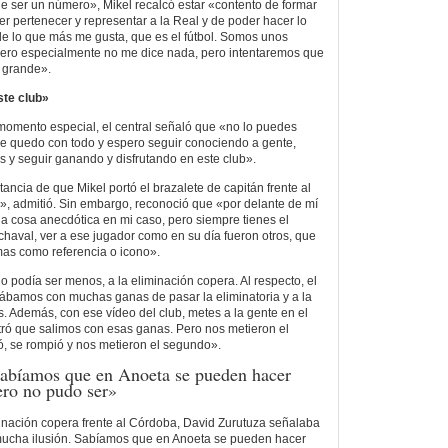
e ser un número», Mikel recalcó estar «contento de formar
er pertenecer y representar a la Real y de poder hacer lo
de lo que más me gusta, que es el fútbol. Somos unos
úmero especialmente no me dice nada, pero intentaremos que
 grande».
ste club»
momento especial, el central señaló que «no lo puedes
me quedo con todo y espero seguir conociendo a gente,
s y seguir ganando y disfrutando en este club».
stancia de que Mikel portó el brazalete de capitán frente al
, admitió. Sin embargo, reconoció que «por delante de mí
na cosa anecdótica en mi caso, pero siempre tienes el
haval, ver a ese jugador como en su día fueron otros, que
omas como referencia o icono».
o podía ser menos, a la eliminación copera. Al respecto, el
stábamos con muchas ganas de pasar la eliminatoria y a la
s. Además, con ese vídeo del club, metes a la gente en el
tró que salimos con esas ganas. Pero nos metieron el
ió, se rompió y nos metieron el segundo».
abíamos que en Anoeta se pueden hacer
ero no pudo ser»
iminación copera frente al Córdoba, David Zurutuza señalaba
ucha ilusión. Sabíamos que en Anoeta se pueden hacer