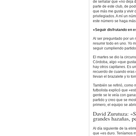
de señalar que «no deja d
parte de este club, de pod
que más me gusta y vivir 
privilegiados. A mí un n
este número se haga más
«Seguir disfrutando en e
Al ser preguntado por un 
resumir todo en uno. Yo 
seguir cumpliendo partido
El martes se dio la circun
Córdoba, algo «que gusta»
hay otros capitanes. Es u
recuerdo de cuando eras c
llevan el brazalete y lo t
También se refirió, como n
futbolista explicó que «e
gente se le veía con gana
partido y creo que se mos
primero, el equipo se abr
David Zurutuza: «S
grandes hazañas, p
Al día siguiente de la el
que «es duro. Teníamos m