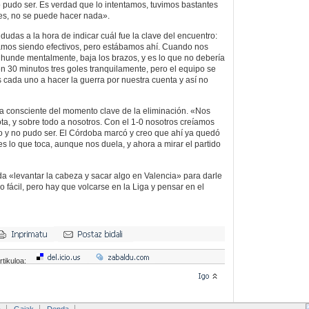
pudo ser. Es verdad que lo intentamos, tuvimos bastantes
es, no se puede hacer nada».
dudas a la hora de indicar cuál fue la clave del encuentro:
mos siendo efectivos, pero estábamos ahí. Cuando nos
e hunde mentalmente, baja los brazos, y es lo que no debería
n 30 minutos tres goles tranquilamente, pero el equipo se
da uno a hacer la guerra por nuestra cuenta y así no
a consciente del momento clave de la eliminación. «Nos
ta, y sobre todo a nosotros. Con el 1-0 nosotros creíamos
o y no pudo ser. El Córdoba marcó y creo que ahí ya quedó
es lo que toca, aunque nos duela, y ahora a mirar el partido
da «levantar la cabeza y sacar algo en Valencia» para darle
do fácil, pero hay que volcarse en la Liga y pensar en el
rtikuloa: