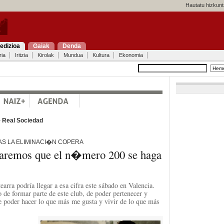
Hautatu hizkunt
edizioa
Gaiak
Denda
ria
Iritzia
Kirolak
Mundua
Kultura
Ekonomia
>
Real Sociedad
AS LA ELIMINACI�N COPERA
aremos que el n�mero 200 se haga
tearra podría llegar a esa cifra este sábado en Valencia.
 de formar parte de este club, de poder pertenecer y
de poder hacer lo que más me gusta y vivir de lo que más