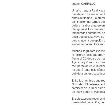
Imanol CARRILLO
Un año más, la Real y sus
han dejado de soñar con 
antes de tiempo. La prem
eliminación del torneo de
dejar un sabor amargo en
blanquiazul. En comparac
temporadas anteriores, n
decir que la cosa vaya de
pero sí que la decepción 
aumentando año tras año
Muchos seguidores volvie
lo hicieron los jugadores 
frente al Córdoba y de may
Agirretxe y Zurutuza no se
recuperación en el interior
no podrá jugar este sábad
debido a un «proceso febr
Entre los hombres que rea
González. El defensa cent
camiseta de la Real este
de 2005 frente al Mallorca
El guipuzcoano reconoció 
proximidad de la cifra, p