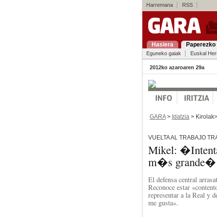
Harremana
RSS
Hasiera
Paperezko 
Eguneko gaiak
Euskal Her
2012ko azaroaren 29a
GARA
>
Idatzia
> Kirolak
VUELTA AL TRABAJO TR
Mikel: �Intent
m�s grande�
El defensa central arrasa
Reconoce estar «contento
representar a la Real y 
me gusta».