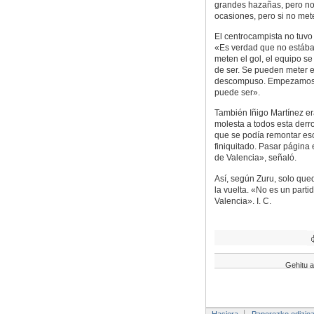
grandes hazañas, pero no 
ocasiones, pero si no met
El centrocampista no tuvo 
«Es verdad que no estába
meten el gol, el equipo s
de ser. Se pueden meter e
descompuso. Empezamos ca
puede ser».
También Iñigo Martínez er
molesta a todos esta derro
que se podía remontar es
finiquitado. Pasar página 
de Valencia», señaló.
Así, según Zuru, solo que
la vuelta. «No es un parti
Valencia». I. C.
Gehitu a