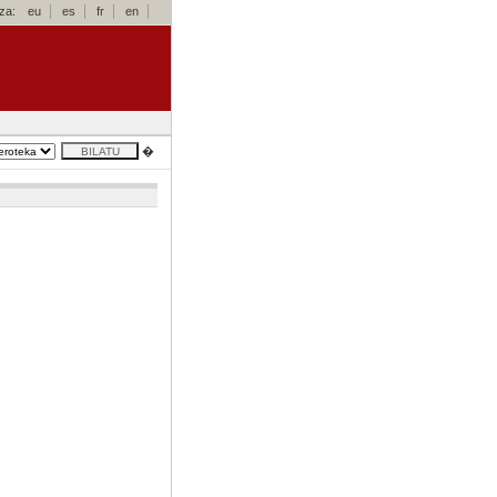
za:
eu
es
fr
en
�