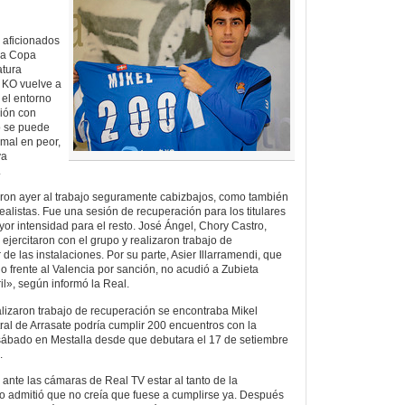
 aficionados
la Copa
atura
l KO vuelve a
 el entorno
ión con
o se puede
 mal en peor,
va
.
ron ayer al trabajo seguramente cabizbajos, como también
realistas. Fue una sesión de recuperación para los titulares
or intensidad para el resto. José Ángel, Chory Castro,
 ejercitaron con el grupo y realizaron trabajo de
 de las instalaciones. Por su parte, Asier Illarramendi, que
o frente al Valencia por sanción, no acudió a Zubieta
il», según informó la Real.
lizaron trabajo de recuperación se encontraba Mikel
ral de Arrasate podría cumplir 200 encuentros con la
 sábado en Mestalla desde que debutara el 17 de setiembre
.
ante las cámaras de Real TV estar al tanto de la
ero admitió que no creía que fuese a cumplirse ya. Después